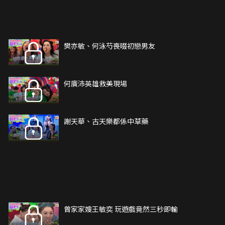
樊亦敏、何泳芍喪啜初戀男友
何廣沛英雄救美現場
謝天華、古天樂都係中草藥
曾家家嫂王敏奕 玩遊戲竟然三秒即輸