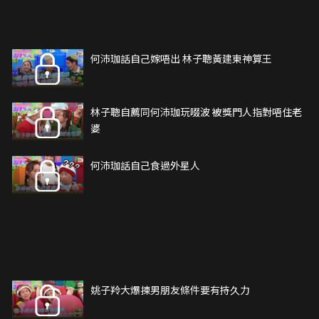
何沛珈話自己嫁唔出 林子聰黃建東神算王
林子聰自薦同何沛珈玩啜波 被獎門人指對唔住老
婆
何沛珈話自己食過外星人
姚子羚大爆揀男朋友條件要有持久力