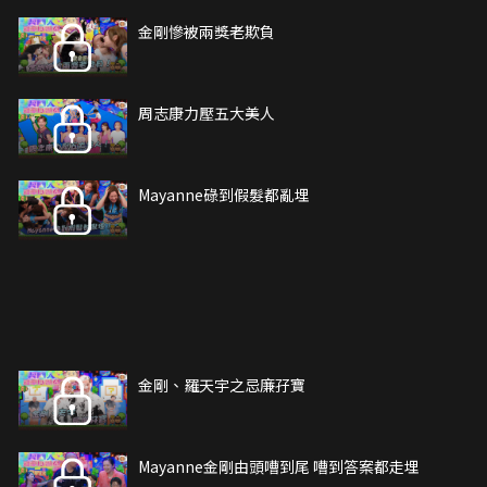
金剛慘被兩獎老欺負
周志康力壓五大美人
Mayanne碌到假髮都亂埋
金剛、羅天宇之忌廉孖寶
Mayanne金剛由頭嘈到尾 嘈到答案都走埋