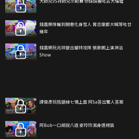
大師兄VS祥師兄示範賽 你妹妹搬咗去大埔墟
錢嘉樂隊輸到開巷化身雪人 曾志偉都大喊等咗廿
幾年
錢嘉樂阮兆祥變出貓特攻隊 張振朗上演淋浴
Show
譚俊彥玩搭錯線七情上面 阿Sa答出驚人答案
阿Bob一口胡說八道 麥玲玲濕身透視裝