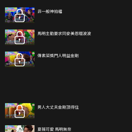
非一般神拍檔
馬明主動要求同麥美恩啜波波
傳紫菜獎門人明益金剛
男人大丈夫金剛頂得住
夏薇可愛 馬明無奈