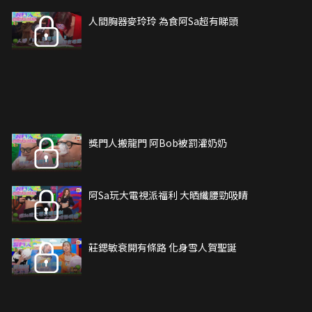
人間胸器麥玲玲 為食阿Sa超有睇頭
獎門人搬龍門 阿Bob被罰灌奶奶
阿Sa玩大電視派福利 大晒纖腰勁吸睛
莊鍶敏衰開有條路 化身雪人賀聖誕