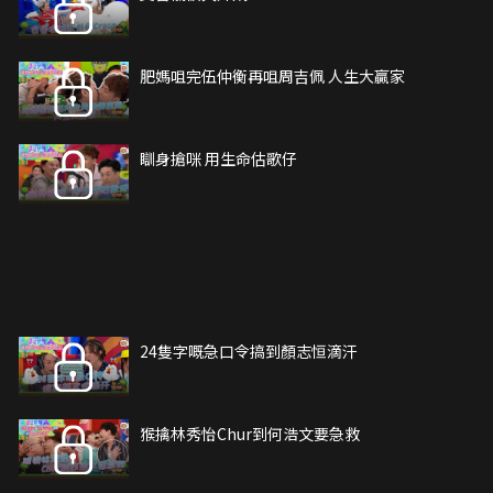
肥媽咀完伍仲衡再咀周吉佩 人生大贏家
瞓身搶咪 用生命估歌仔
24隻字嘅急口令搞到顏志恒滴汗
猴擒林秀怡Chur到何浩文要急救