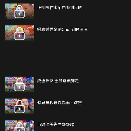
正楠咬住水曱甴嚇到呆晒
錢嘉樂畀金剛Chur到眼濕濕
成班損友 全員雞飛狗走
蔡思貝秒食蟲蟲面不改容
百變健美先生齊齊睇