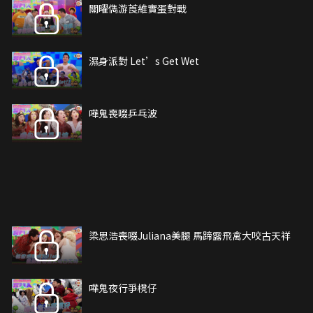
關曜儁游莨維實蛋對戰
濕身派對 Let’s Get Wet
嘩鬼喪啜乒乓波
梁思浩喪啜Juliana美腿 馬蹄露飛禽大咬古天祥
嘩鬼夜行爭櫈仔