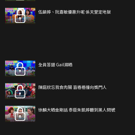
伍韻婷、阮嘉敏優惠升呢 係天堂定地獄
全員答錯 Gail濕晒
陳庭欣忘我食肉腸 盲樁樁撞向獎門人
徐麟大晒金剛話 泰臣朱凱婷聽到黑人問號