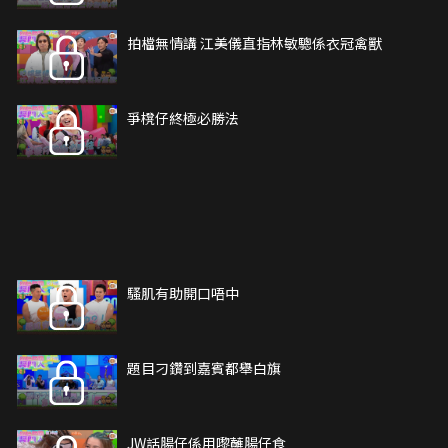
拍檔無情講 江美儀直指林敏驄係衣冠禽獸
爭櫈仔終極必勝法
騷肌有助開口唔中
題目刁鑽到嘉賓都舉白旗
JW話腸仔係用嚟蘸腸仔食