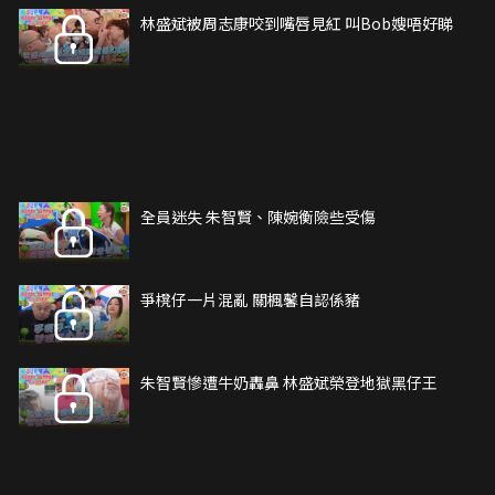
林盛斌被周志康咬到嘴唇見紅 叫Bob嫂唔好睇
全員迷失 朱智賢、陳婉衡險些受傷
爭櫈仔一片混亂 關楓馨自認係豬
朱智賢慘遭牛奶轟鼻 林盛斌榮登地獄黑仔王