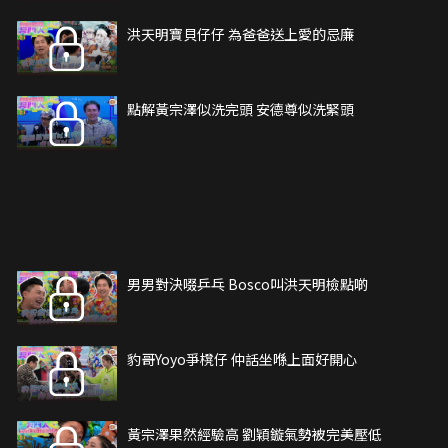
洪天明寶貝仔仔 為爸爸送上愛的忌廉
點解黃宗澤似洗完頭 安德尊似洗緊頭
男男對決啜乒乓 Bosco叫洪天明檢點啲
豹哥Yoyo爭櫈仔 仲話坐喺上面好開心
黃宗澤果然經驗高 劉穎鏇氣勢被完美壓低