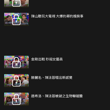
陳山聰玩大電視 大爆豹哥豹嫂房事
金剛出戰 秒殺女藝員
滕麗名、陳法蓉啜出新感覺
趙希洛、陳法蓉被謎之生物嚇破膽