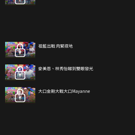
祖藍出戰 肉緊揼地
麥美恩、林秀怡睇到雙眼發光
大口金剛大戰大口Mayanne