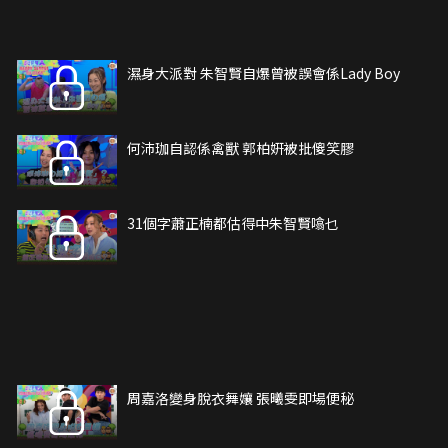
濕身大派對 朱智賢自爆曾被誤會係Lady Boy
何沛珈自認係禽獸 郭柏姸被批傻笑膠
31個字蕭正楠都估得中朱智賢噏乜
周嘉洛變身脫衣舞孃 張曦雯即場便秘