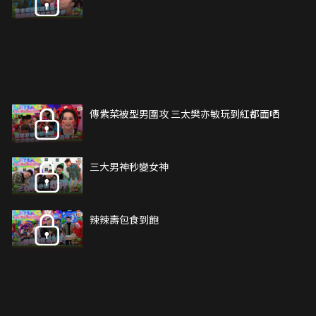
傳紫菜被型男圍攻 三太樊亦敏玩到紅都面哂
三大男神秒變女神
辣辣壽包食到飽