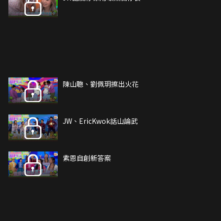
陳山聰、劉佩玥擦出火花
JW、EricKwok話山論武
紫恩自創新答案