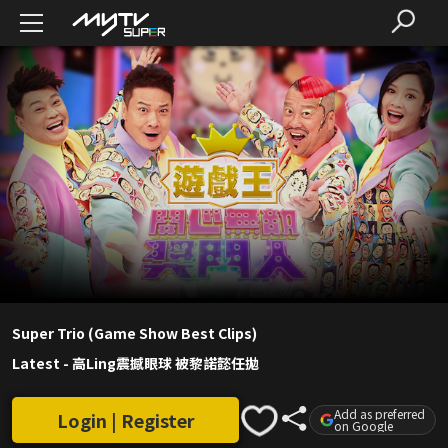
Super Trio (Game Show Best Clips)
Latest
-
高Ling震撼眼球 被黎諾懿任拋
Add as preferred
Login | Register
on Google