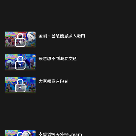
金剛、呂慧儀忌廉大激鬥
最意想不到嘅泰文題
大家都泰有Feel
支嚳儀被天外飛Cream