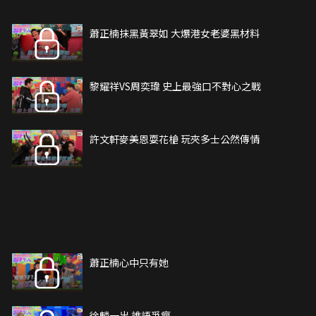
蕭正楠抹黑黃翠如 大爆港女老婆黑材料
黎耀祥VS周奕瑋 史上最強口不對心之戰
許文軒麥美恩耍花槍 玩夾多士公然傳情
蕭正楠心中只有她
徐麟一出 誰語爭瘋