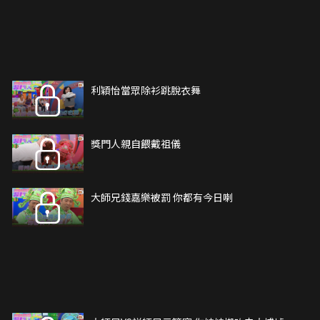
利穎怡當眾除衫跳脫衣舞
獎門人親自餵戴祖儀
大師兄錢嘉樂被罰 你都有今日喇