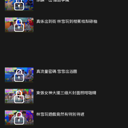
真係出到街 林雪玩到柑蕉桔梨碌柚
真流量密碼 雪雪出浴圖
東張女神大擺三級片封面照咁吸睛
林雪玩遊戲竟然有特別待遇