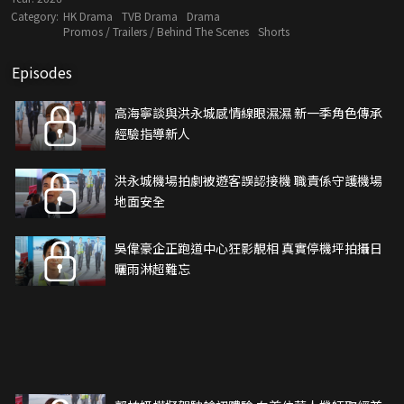
Category:
HK Drama
TVB Drama
Drama
Promos / Trailers / Behind The Scenes
Shorts
Episodes
高海寧談與洪永城感情線眼濕濕 新一季角色傳承
經驗指導新人
洪永城機場拍劇被遊客誤認接機 職責係守護機場
地面安全
吳偉豪企正跑道中心狂影靚相 真實停機坪拍攝日
曬雨淋超難忘