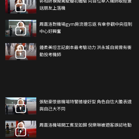
郭柏妍模擬駕駛艙初體驗 向首位華人機師取經兼
送朋友上落機
周嘉洛對機場gym房流連忘返 有幸參觀中央控制
中心好興奮
鍾柔美坦言記劇本最考驗功力 洪永城自揭曾有衝
動投考機師
張馳豪恨做機場特警揸槍好型 角色自信大膽表達
與自己大不同
周嘉洛機場開工賓至如歸 倪樂琳被遊客誤認地勤