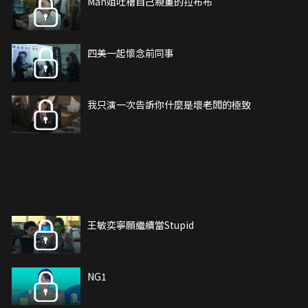
Man姐吐槽自己親畫的拉布布
四美一起懷念前同事
我只演一次告訴你什麼是壞老闆的極致
王敏奕寧願繼續當Stupid
NG1