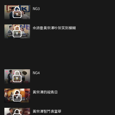
NG3
佘詩曼黃宗澤吵架笑到模糊
NG4
黃宗澤的殺青日
黃宗澤智鬥袁富華