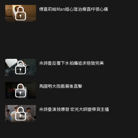
傅嘉莉給Man姐心理治療直呼很心痛
佘詩曼反覆下水拍攝追求極致完美
馬國明大雨戲幕後直擊
佘詩曼演技爆發 宏光大師變帶貨主播