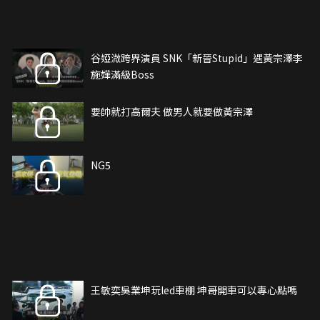
谷婭溦跨界演員 SNK「新晉Stupid」遇黃宗澤李
施嬅滿級Boss
要帥就打高爾夫 做男人就要做黃宗澤
NG5
王敏奕吳業坤玩led車棚 坤哥開車可以專心點嗎