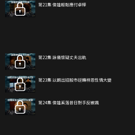
第21集 俊雄輕鬆應付卓樺
第22集 詠儀懷疑丈夫出軌
第23集 以朗出招股市逆轉梓恩性情大變
第24集 俊雄奚落昔日對手反被諷