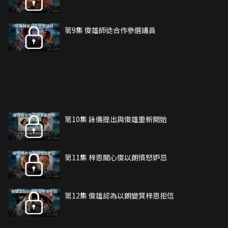
第9集 俊雄師徒合作參選議員
第10集 詠儀提出與俊雄重新開始
第11集 梓恩關心俊以朗憤怒妒忌
第12集 俊雄認為以朗變質梓恩拒信