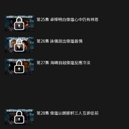
第25集 卓樺明白俊雄心中仍有梓恩
第26集 詠儀說出俊雄姦情
第27集 海晴自殺俊雄反應冷淡
第28集 俊雄以朗振軒三人互訴從前