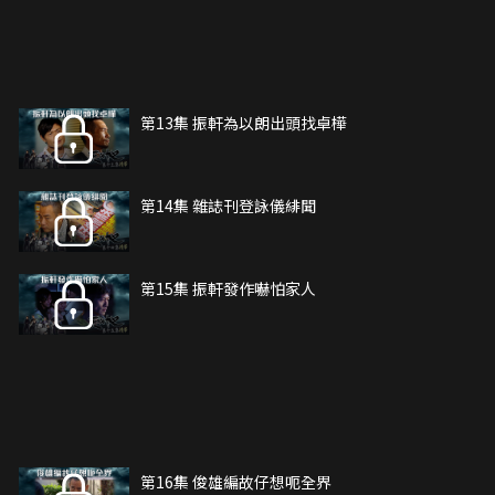
第13集 振軒為以朗出頭找卓樺
第14集 雜誌刊登詠儀緋聞
第15集 振軒發作嚇怕家人
第16集 俊雄編故仔想呃全界