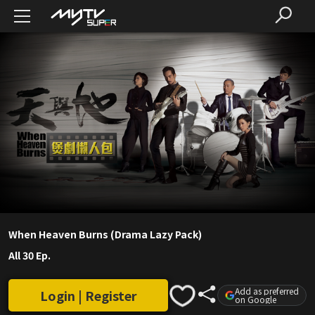
When Heaven Burns (Drama Lazy Pack)
All 30 Ep.
Add as preferred
Login | Register
on Google