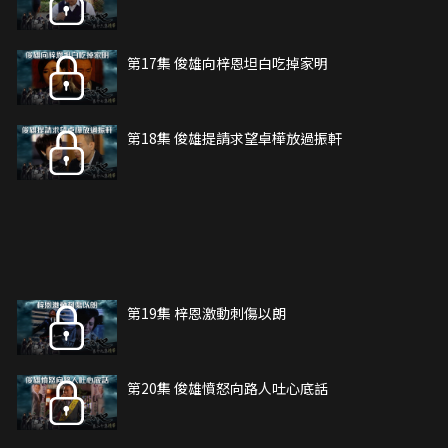
第17集 俊雄向梓恩坦白吃掉家明
第18集 俊雄提請求望卓樺放過振軒
第19集 梓恩激動刺傷以朗
第20集 俊雄憤怒向路人吐心底話