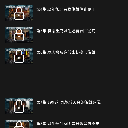
第4集 以朗飯局只為俊雄停止罷工
第5集 梓恩出席以朗婚宴夢回從前
第6集 眾人發現詠儀出軌擔心俊雄
第7集 1992年九龍城天台的俊雄詠儀
第8集 以朗聽到家明昔日聲音感不安