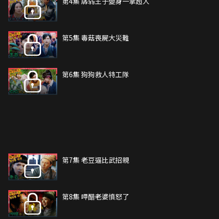
第4集 孱弱王子變身一掌超人
第5集 毒菇喪屍大災難
第6集 狗狗救人特工隊
第7集 老豆逼比武招親
第8集 呷醋老婆憤怒了