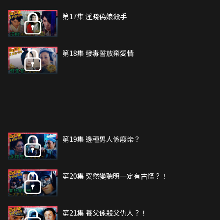
第17集 淫賤偽娘殺手
第18集 發毒誓放棄愛情
第19集 邊種男人係廢柴？
第20集 突然變聰明一定有古怪？！
第21集 養父係殺父仇人？！