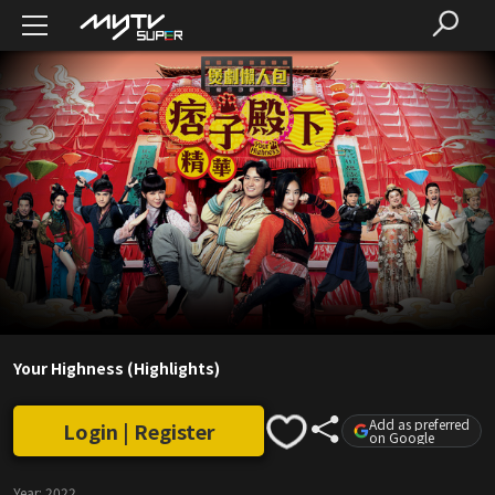
Your Highness (Highlights)
Add as preferred
Login | Register
on Google
Year:
2022