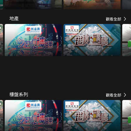
地產
觀看全部
樓盤系列
觀看全部