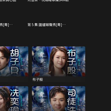
秀[粵]
第 5 集 圍爐睇聲秀[粵]
(10/19)
布子殷