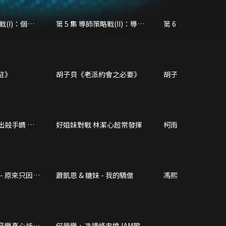
戰(I)：個人
第 5 集 導師策略戰(II)：導師
第 6 集 導師策略戰(I
助力戰
助力戰
駐》
胡子貝《老派約會之必要》
胡子貝《靈魂相認
出殺手鐧 評
好姐妹對戰 林潔心超常發揮
柯雨霏《沙門》重
火」同馮熙燮爭入
 - 原來只因深
蕭凱恩 & 糖妹 - 我的驕傲
馮熙燮 & JW - 逃生
音樂真心話大
何晉樂、冼靖峰串燒JAM歌