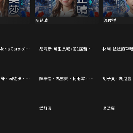
陳芷晴
温俊祥
aria Carpio)-
胡渭康-萬里長城 (第1屆新秀
林利-爸爸的草鞋
ic (第1屆新秀歌唱大
歌唱大賽)
歌唱大賽)
卓謙、司徒泆、溫
陳卓怡、馮熙夑、柯雨霏、林
胡子貝、胡港豐
錦興
雅姿、陳芮萮
鍾舒漫
吳浩康