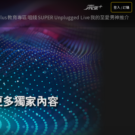
登入 / 訂購
lus
教育專區
唱錢
SUPER Unplugged Live
我的至愛男神推介