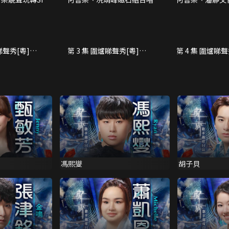
過迎月之夜
冒險
睇聲秀[粵]
第 3 集 圍爐睇聲秀[粵]
第 4 集 圍爐睇聲
(10/05)
(10/12)
馮熙燮
胡子貝