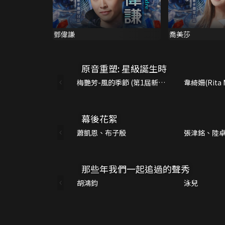
鄧偉謙
喬美莎
原音重塑: 星級誕生時
梅艷芳-風的季節 (第1屆新秀
韋綺姍(Rita M
歌唱大賽)
Sexy Mus
賽)
幕後花絮
蕭凱恩、布子殷
張津銘、陸
俊祥
那些年我們一起追過的聲秀
胡鴻鈞
泳兒