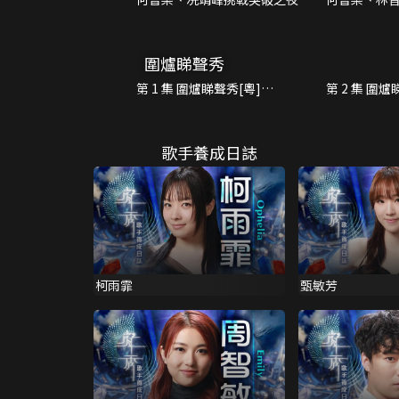
樂派對
圍爐睇聲秀
第 1 集 圍爐睇聲秀[粵]
第 2 集 圍爐
(09/21)
(09/28)
歌手養成日誌
柯雨霏
甄敏芳