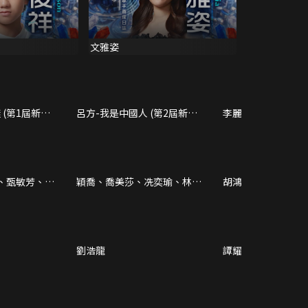
文雅姿
 (第1屆新秀
呂方-我是中國人 (第2屆新秀
李麗霞(黑妹)-Dancin
歌唱大賽)
Night (第2屆新秀
、甄敏芳、文
穎喬、喬美莎、冼奕瑜、林潔
胡鴻鈞看當年React
心、周智敏
問
劉浩龍
譚耀文