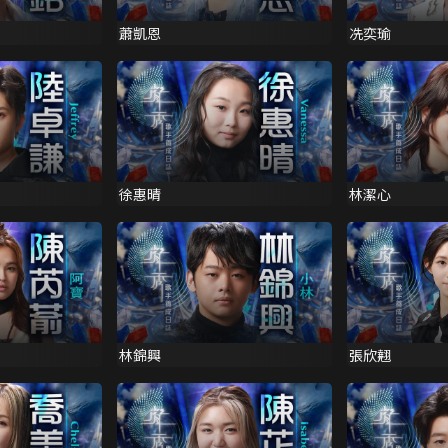
蕭凱恩
冼奕瑜
徐惠晴
林潔心
林錦興
張欣翹