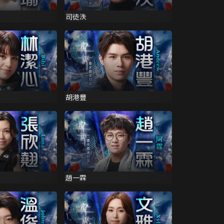
司徒泆
胡港豐
趙一霖