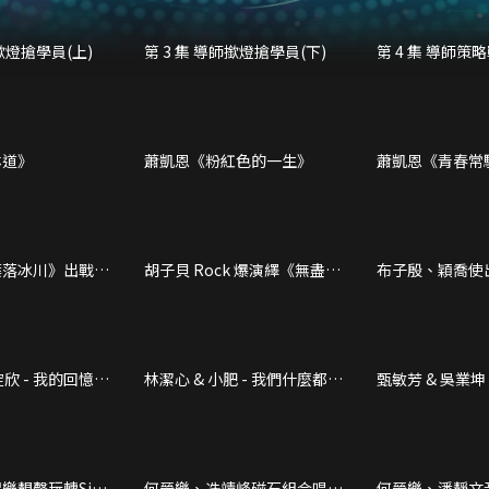
師撳燈搶學員(上)
第 3 集 導師撳燈搶學員(下)
第 4 集 導師策略
對戰
林道》
蕭凱恩《粉紅色的一生》
蕭凱恩《青春常
葉落冰川》出戰奪
胡子貝 Rock 爆演繹《無盡》
布子殷、穎喬使
合集
雙料季軍
審一致讚賞
錠欣 - 我的回憶不
林潔心 & 小肥 - 我們什麼都不
甄敏芳 & 吳業坤
是
愛着
樂靚聲玩轉Sing
何晉樂、冼靖峰磁石組合唱住
何晉樂、潘靜文