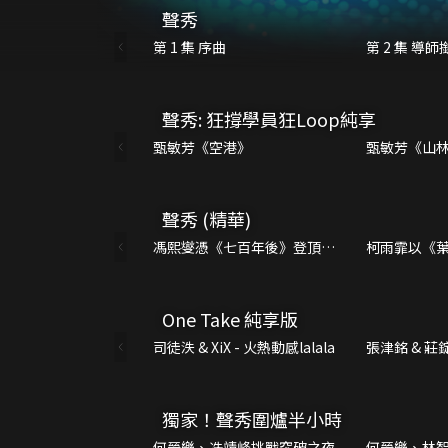
聲秀
第 1 集 序曲
第 2 集 導
聲秀: 狂撐學員狂Loop純享
甄敏芳《空港》
甄敏芳《山
聲秀 (精華)
馮熙燮憑《七百年後》登頂
柯雨霏以《
決賽歌曲一次收藏
亞 決賽歌曲
One Take 純享版
司徒泆 & XiX - 火熱動感lalala
張津銘 & 莊
是我的
獨家！聲秀圍爐半小時
何晉樂、冼靖峰挑戰突破之夜
何晉樂、林智