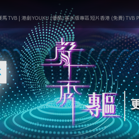
賽馬
TVB | 港劇
YOUKU (優酷)
基本版專區
短片香港 (免費)
TVB P