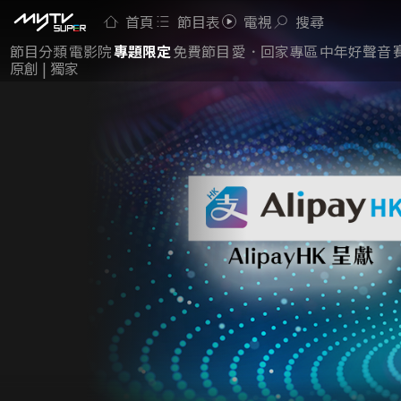
首頁
節目表
電視
搜尋
節目分類
電影院
專題限定
免費節目
愛．回家專區
中年好聲音
原創 | 獨家