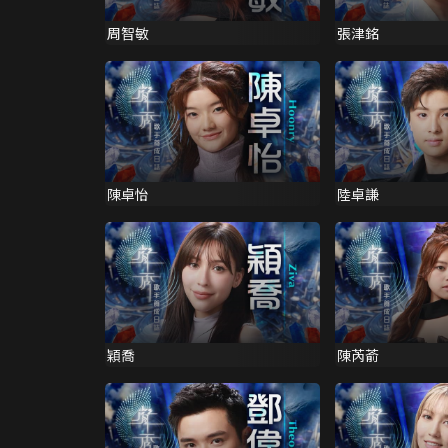
周智敏
張津銘
陳卓怡
陸卓謙
穎喬
陳芮萮