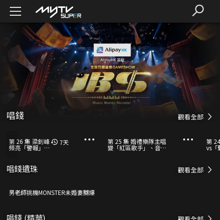
唱錢
觀看全部
第 26 集 梁釗峰
第 25 集 婚禮樂隊主唱
第 2
7
天
頻亮「警報」有
變「紅區歌手」、音樂
vs「
感《唱錢》路不
中心創辦人以得意台風
易
挑戰系統
唱錢遺珠
觀看全部
男老師挑機MONSTER未婚妻嬲爆
唱錢 (精華)
觀看全部