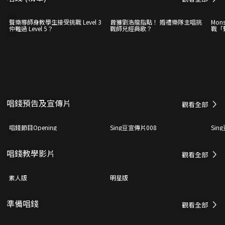
聲樂導師身教學生接受挑戰 Level 3
曾獲劉浩龍指點！ 婚禮樂隊主唱挑
Mon
仲難過 Level 5？
戰師兄經典歌？
戰「
唱錢預告及宣傳片
觀看全部
唱錢節目Opening
Sing豆宣傳片008
Sin
唱錢教學影片
觀看全部
素人版
明星版
準備唱錢
觀看全部