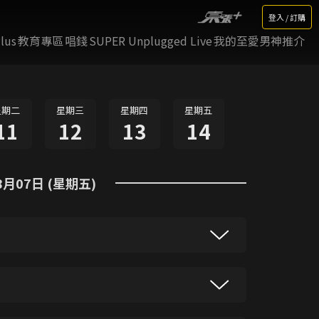
登入 / 訂購
lus
教育專區
唱錢
SUPER Unplugged Live
我的至愛男神推介
星期二
星期三
星期四
星期五
11
12
13
14
8月07日 (星期五)
,但正氣未泯,應武林大豪屠一堃之邀,聯手
誰知屠只是利用「鷸蚌相爭,漁人得利」的局
手雲翔知悉屠之卑鄙手段後,登時大發志士之
,除了力敵對方的爪牙,亦要智破對方的詭
攝技巧及強勁的演員陣容,《天涯明月刀》