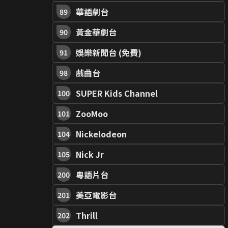
華語劇台
89
黃金華劇台
90
娛樂新聞台 (免費)
91
戲曲台
98
SUPER Kids Channel
100
ZooMoo
101
Nickelodeon
104
Nick Jr
105
粵語片台
200
美亞電影台
201
Thrill
202