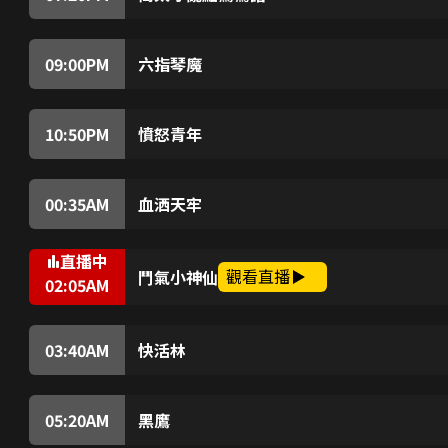
孫玉郎與劉慧娘,裴政與徐雅本是兩對情投意合的戀
劉慧娘則代兄娶妻。他們的婚約誤配,讓成誤會,終
點,結果正好有情人終成眷屬,皆大歡喜。
09:00
PM
六指琴魔
女俠風靈得悉六弦魔琴重現江湖,唯一能克制魔琴
落;風找得群雄一起找樵;期間,眾人發現逍遙隱士就是
10:50
PM
憤怒青年
沈昌生性沉鬱,與父親缺乏溝通,被人利用,誤入歧
出賣父親,讓父親慘死。昌悲悔交加,獨闖飛仔巢,
00:35
AM
血洒天牢
宋末,大元初把天下統一,元帥將宋丞相文天祥打入
之抗元義士一網打盡。義士之一白鴨兒在拯救途上,
直播中
自認跟蹤白為貪圖美色,救國非少數人所能為,拒絕
觀看直播
鬥氣小神仙
02:05
AM
故犯法,先後成功被關入天牢,白竟在天牢再遇樂
丁安安與雍晴兩個表姐妹自小就讀於同一所女校,
女兒灌輸好勝思想,因此形成安安與晴從小鬥到大,
了男同學米高及保羅,很快成為情侶,兩對小冤家後
03:40
AM
快活林
武松殺死潘金蓮及西門慶後,被判發配孟州牢營。
情,僥倖獲得豁免。武松為報答施恩,當知道她的「
不惜一切助她取回酒家。
05:20
AM
黑鷹
新加坡的黑鷹組織專與香港保險業作對。私家偵探