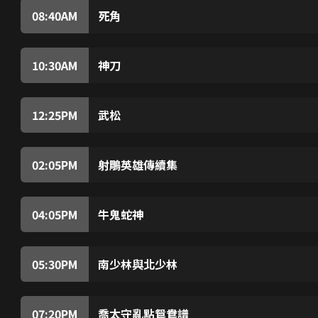
在武俠電影的歷史上創下高鋒。
08:40
AM
死角
故事描述,狄龍與姜大衛游車河時,遇富家女李菁的
之修車廠取車,再遇狄,狄約李去跳舞,夜總會中,碰
離去;歸家途中,目擊員警追捕逃犯,逃犯掉下之手槍,
10:30
AM
神刀
神刀大俠臨終時,把神刀傳給了徒弟林振嘯,而且
的奸計。方世雄為了神刀,令林家破人亡和雙目失明
並誓要重奪神刀…
12:25
PM
武松
一次醉酒後,武松赤手空拳打死一隻猛虎,因此被
誘武松,但遭他拒絕。後來,潘金蓮和富戶西門慶有
武松知悉後,先殺潘金蓮再殺西門慶,為兄長報仇。
02:05
PM
射鵰英雄傳續集
歐陽鋒得悉郭靖以九陰真經的功夫於選婿比武中獲勝
郭靖要默寫九陰真經才會釋放黃蓉。最終郭靖會否
04:05
PM
牛鬼蛇神
軍閥割據時代,江湖人物及狡黠之徒所玩弄的傳統
隻手」等一群妖言惑眾的騙徒令人云亦云的愚民上
05:30
PM
南少林與北少林
滿清入主中原後,北少林為免遭剿滅,只好受命派出
中已有南少林教頭;期間將軍挑動兩派人不和繼而
派交惡,展開一番互相殘殺...
07:20
PM
喬太守亂點鴛鴦譜