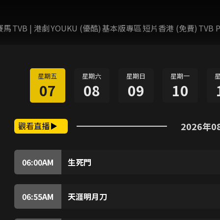
賽馬
TVB | 港劇
YOUKU (優酷)
基本版專區
短片香港 (免費)
TVB P
星期五
星期六
星期日
星期一
07
08
09
10
觀看直播
2026年0
06:00
AM
生死門
鐵匠仇子玉,擅打利刀,且為武林高手,本已退隱江湖
對抗四大巨盜,奪回價值連城的飛龍璧物歸原主。
面奪取該璧據為己有,事成後仇亦慘遭毒手。飛刀
06:55
AM
天涯明月刀
憤,勇闖屠佈下之旗陣奪取飛龍璧,交回偵緝隊長
電影講述傅紅雪為了應付勢力龐大的陰謀家公子羽
計。憑藉出色的武打設計、華麗的佈景、唯美的拍