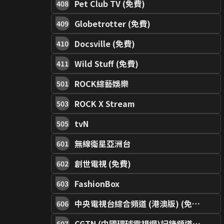
Pet Club TV (免費)
408
Globetrotter (免費)
409
Docsville (免費)
410
Wild Stuff (免費)
411
ROCK綜藝娛樂
501
ROCK X Stream
503
tvN
505
無線衛星亞洲台
601
創世電視 (免費)
602
FashionBox
603
中央電視台綜合頻道 (港澳版) (免費)
606
CGTN (中國環球電視網)記錄頻道 (免費)
607