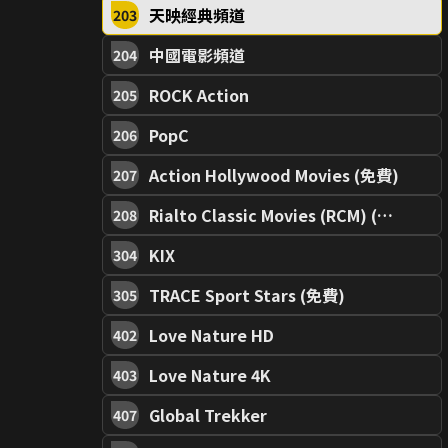
天映經典頻道
203
中國電影頻道
204
ROCK Action
205
PopC
206
Action Hollywood Movies (免費)
207
Rialto Classic Movies (RCM) (免費)
208
KIX
304
TRACE Sport Stars (免費)
305
Love Nature HD
402
Love Nature 4K
403
Global Trekker
407