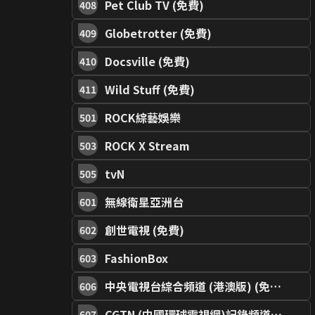
Pet Club TV (免費)
408
Globetrotter (免費)
409
Docsville (免費)
410
Wild Stuff (免費)
411
ROCK綜藝娛樂
501
ROCK X Stream
503
tvN
505
無線衛星亞洲台
601
創世電視 (免費)
602
FashionBox
603
中央電視台綜合頻道 (港澳版) (免費)
606
CGTN (中國環球電視網)記錄頻道 (免費)
607