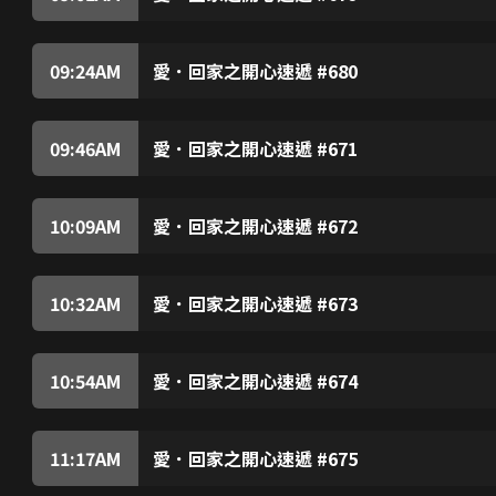
質的產品。子孝支出浩大，唯有拼命工作賺錢，終
金吊桶到威龍集團見敢威，愛詩聽從群姐的建議，
擔心子孝，終於向他道出真相，並要設法子幫他解
人命格相沖，家聰必會受愛詩影響，勸愛詩及早與
又極差，不禁擔心自己真的是家聰的剋星。家聰及
09:24
AM
愛．回家之開心速遞 #680
聰的X光片後，發現其肺部有黑影。愛詩猶豫應否
壯向城安、凌凌等人訴說追求醫科高材生的苦況，及
着。愛詩與Rebecca及Mia商量後，決定使計欺
尊男卑。城安試圖反駁他們，結果反惹來嘲笑。城安
他與凌凌等前往郊外燒烤，要向Bonnie展示他的透爐
09:46
AM
愛．回家之開心速遞 #671
自信心對男人的重要性，Bonnie決意裝笨，製
龔燁與樹根等人看電視劇，樹根不齒劇中奸角所為
然變得充滿自信，可惜他後來終於發現真相……
水等贊同，令樹根不悅。樹根發現龔燁為人急功近
滿。敢威要龔燁與曹總洽談生意，若水見龔燁苦惱
10:09
AM
愛．回家之開心速遞 #672
樹根懷疑若水遭龔燁利用，擔心她會被龔燁所害，
朱展使計欲逼凌凌轉讀法律系，怎料計劃竟遭樹根
後來偶遇龔燁父子，龔友趁龔燁行開竟向樹根示警
事，尚善亦遭他辱罵，她誓要向朱展報復。《曹總
裸露戲份，怕令父親丟臉。尚善得悉後決定易角，
10:32
AM
愛．回家之開心速遞 #673
道，朱展得悉後大怒，誓要阻止凌凌演出《曹總傳
力王與演員馬榮拍攝劇集，對其演技甚為敬佩，原
判之事，力蓮向朱展分享她與尚善過去交手的經驗
場參觀。清找到機會向馬榮表達仰慕之情，馬榮被
馬榮及後安排清參演劇中護士一角，又藉詞要教清
10:54
AM
愛．回家之開心速遞 #674
榮原來藉教戲欺騙粉絲與他發生關係，擔心清亦會
尚善回家發現城安向樹根討零用錢，教訓城安，卻
秋後算帳，遭導演解僱。力王後來明白恃勢凌人的
後不停打嗝，碰巧他要往吳旺達領事館求職，他經
遏止打嗝再去面試，怎料……凌凌求曹總讓城安在
11:17
AM
愛．回家之開心速遞 #675
而不斷闖禍。城安無法正常工作，變得自暴自棄，
心如入選勁靚天使八強之列，George欲借心如
不禁詛咒尚善，及後看到新聞報道，懷疑尚善遇上