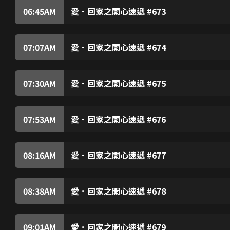
裸露戲份，怕令父親丟臉。尚善得悉後決定易角，
06:45
AM
愛．回家之開心速遞 #673
道，朱展得悉後大怒，誓要阻止凌凌演出《曹總傳
力王與演員馬榮拍攝劇集，對其演技甚為敬佩，原
判之事，力蓮向朱展分享她與尚善過去交手的經驗
場參觀。清找到機會向馬榮表達仰慕之情，馬榮被
馬榮及後安排清參演劇中護士一角，又藉詞要教清
07:07
AM
愛．回家之開心速遞 #674
榮原來藉教戲欺騙粉絲與他發生關係，擔心清亦會
尚善回家發現城安向樹根討零用錢，教訓城安，卻
秋後算帳，遭導演解僱。力王後來明白恃勢凌人的
後不停打嗝，碰巧他要往吳旺達領事館求職，他經
遏止打嗝再去面試，怎料……凌凌求曹總讓城安在
07:30
AM
愛．回家之開心速遞 #675
而不斷闖禍。城安無法正常工作，變得自暴自棄，
心如入選勁靚天使八強之列，George欲借心如
不禁詛咒尚善，及後看到新聞報道，懷疑尚善遇上
善追問心如與天梯的感情狀況，原來天梯已向心如
城安而獲得靈感，決定利用科學知識進行表演。心
07:53
AM
愛．回家之開心速遞 #676
麗的妒忌，暗中進行破壞，害得心如的表演發生意
《曹總傳》舉行殺青記招，曹總公佈將會開拍新劇
心如的專業形象受損，補習社的生意亦大受影響，G
車離去，險遇交通意外。醉駕司機不僅毫無悔意，
被隨後而至的曹總看到，他靈機一動，決意開拍功
08:16
AM
愛．回家之開心速遞 #677
準備為新劇擔任武術指導，怎料……樹根憶起師父
賀碧雲在巴西進行交易，因英文差而出差錯，被父
揚名立萬，可惜徒勞無功。曹總得悉樹根的努力，
商，遇上碧雲。力蓮議價的手段惹碧雲不滿，碧雲
蓮那箱麒麟果後大怒，拒為好爸bar供貨。力蓮
08:38
AM
愛．回家之開心速遞 #678
帳，城安認出碧雲後不禁心驚……碧雲向力蓮報復
子孝與Venus交往，甚感幸福。子孝與城安等人
言，還要她跪地倒茶認錯，否則誓不甘休。力蓮向
終破產，對他深感同情。城安等原來知道高材生的秘
子孝送了很多名牌產品予Venus，擔心Venus
09:01
AM
愛．回家之開心速遞 #679