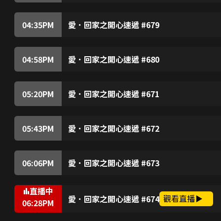
子孝與Venus交往，甚感幸福。子孝與城安等人
言，還要她跪地倒茶認錯，否則誓不甘休。力蓮向
終破產，對他深感同情。城安等原來知道高材生的秘
子孝送了很多名牌產品予Venus，擔心Venus
04:35
PM
愛．回家之開心速遞 #679
質的產品。子孝支出浩大，唯有拼命工作賺錢，終
金吊桶到威龍集團見敢威，愛詩聽從群姐的建議，
擔心子孝，終於向他道出真相，並要設法子幫他解
人命格相沖，家聰必會受愛詩影響，勸愛詩及早與
又極差，不禁擔心自己真的是家聰的剋星。家聰及
04:58
PM
愛．回家之開心速遞 #680
聰的X光片後，發現其肺部有黑影。愛詩猶豫應否
壯向城安、凌凌等人訴說追求醫科高材生的苦況，及
着。愛詩與Rebecca及Mia商量後，決定使計欺
尊男卑。城安試圖反駁他們，結果反惹來嘲笑。城安
他與凌凌等前往郊外燒烤，要向Bonnie展示他的透爐
05:20
PM
愛．回家之開心速遞 #671
自信心對男人的重要性，Bonnie決意裝笨，製
龔燁與樹根等人看電視劇，樹根不齒劇中奸角所為
然變得充滿自信，可惜他後來終於發現真相……
水等贊同，令樹根不悅。樹根發現龔燁為人急功近
滿。敢威要龔燁與曹總洽談生意，若水見龔燁苦惱
05:43
PM
愛．回家之開心速遞 #672
樹根懷疑若水遭龔燁利用，擔心她會被龔燁所害，
朱展使計欲逼凌凌轉讀法律系，怎料計劃竟遭樹根
後來偶遇龔燁父子，龔友趁龔燁行開竟向樹根示警
事，尚善亦遭他辱罵，她誓要向朱展報復。《曹總
裸露戲份，怕令父親丟臉。尚善得悉後決定易角，
06:06
PM
愛．回家之開心速遞 #673
道，朱展得悉後大怒，誓要阻止凌凌演出《曹總傳
力王與演員馬榮拍攝劇集，對其演技甚為敬佩，原
判之事，力蓮向朱展分享她與尚善過去交手的經驗
場參觀。清找到機會向馬榮表達仰慕之情，馬榮被
直播中
馬榮及後安排清參演劇中護士一角，又藉詞要教清
觀看直播
愛．回家之開心速遞 #674
06:28
PM
榮原來藉教戲欺騙粉絲與他發生關係，擔心清亦會
尚善回家發現城安向樹根討零用錢，教訓城安，卻
秋後算帳，遭導演解僱。力王後來明白恃勢凌人的
後不停打嗝，碰巧他要往吳旺達領事館求職，他經