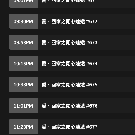
自信心對男人的重要性，Bonnie決意裝笨，製
龔燁與樹根等人看電視劇，樹根不齒劇中奸角所為
然變得充滿自信，可惜他後來終於發現真相……
水等贊同，令樹根不悅。樹根發現龔燁為人急功近
滿。敢威要龔燁與曹總洽談生意，若水見龔燁苦惱
09:30
PM
愛．回家之開心速遞 #672
樹根懷疑若水遭龔燁利用，擔心她會被龔燁所害，
朱展使計欲逼凌凌轉讀法律系，怎料計劃竟遭樹根
後來偶遇龔燁父子，龔友趁龔燁行開竟向樹根示警
事，尚善亦遭他辱罵，她誓要向朱展報復。《曹總
裸露戲份，怕令父親丟臉。尚善得悉後決定易角，
09:53
PM
愛．回家之開心速遞 #673
道，朱展得悉後大怒，誓要阻止凌凌演出《曹總傳
力王與演員馬榮拍攝劇集，對其演技甚為敬佩，原
判之事，力蓮向朱展分享她與尚善過去交手的經驗
場參觀。清找到機會向馬榮表達仰慕之情，馬榮被
馬榮及後安排清參演劇中護士一角，又藉詞要教清
10:15
PM
愛．回家之開心速遞 #674
榮原來藉教戲欺騙粉絲與他發生關係，擔心清亦會
尚善回家發現城安向樹根討零用錢，教訓城安，卻
秋後算帳，遭導演解僱。力王後來明白恃勢凌人的
後不停打嗝，碰巧他要往吳旺達領事館求職，他經
遏止打嗝再去面試，怎料……凌凌求曹總讓城安在
10:38
PM
愛．回家之開心速遞 #675
而不斷闖禍。城安無法正常工作，變得自暴自棄，
心如入選勁靚天使八強之列，George欲借心如
不禁詛咒尚善，及後看到新聞報道，懷疑尚善遇上
善追問心如與天梯的感情狀況，原來天梯已向心如
城安而獲得靈感，決定利用科學知識進行表演。心
11:01
PM
愛．回家之開心速遞 #676
麗的妒忌，暗中進行破壞，害得心如的表演發生意
《曹總傳》舉行殺青記招，曹總公佈將會開拍新劇
心如的專業形象受損，補習社的生意亦大受影響，G
車離去，險遇交通意外。醉駕司機不僅毫無悔意，
被隨後而至的曹總看到，他靈機一動，決意開拍功
11:23
PM
愛．回家之開心速遞 #677
準備為新劇擔任武術指導，怎料……樹根憶起師父
賀碧雲在巴西進行交易，因英文差而出差錯，被父