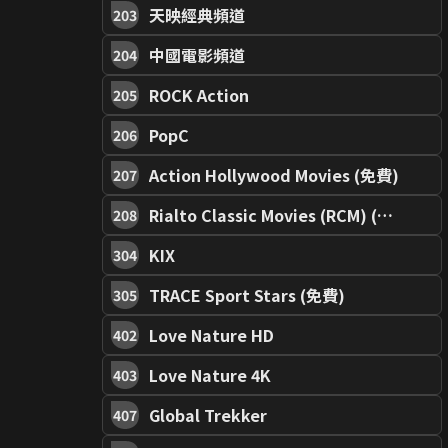
天映經典頻道
203
中國電影頻道
204
ROCK Action
205
PopC
206
Action Hollywood Movies (免費)
207
Rialto Classic Movies (RCM) (免費)
208
KIX
304
TRACE Sport Stars (免費)
305
Love Nature HD
402
Love Nature 4K
403
Global Trekker
407