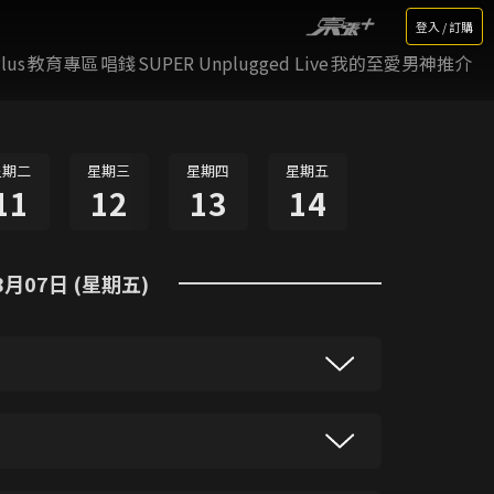
登入 / 訂購
lus
教育專區
唱錢
SUPER Unplugged Live
我的至愛男神推介
星期二
星期三
星期四
星期五
11
12
13
14
8月07日 (星期五)
，龔燁卻從利益角度提出不同見解，獲若
利，為達到目的，無所不用其極，甚為不
，遂私下約見曹總，欲幫龔燁促成合作。
誓要拆散他們，此事卻被龔燁得悉。樹根
破壞。朱展去找樹根算帳，怒罵他多管閒
，揚言龔燁會加害他……
傳》中某角色突然決意辭演，原來他拒拍