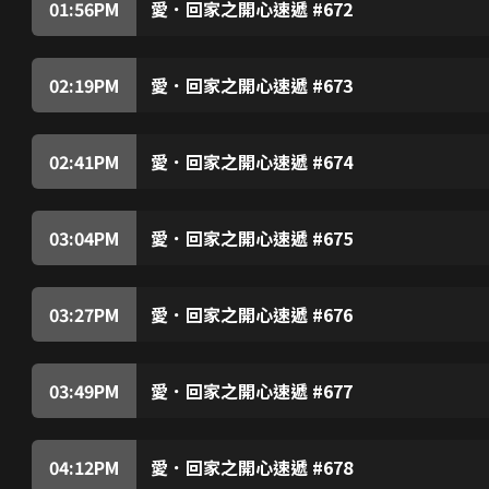
01:56
PM
愛．回家之開心速遞 #672
樹根懷疑若水遭龔燁利用，擔心她會被龔燁所害，
朱展使計欲逼凌凌轉讀法律系，怎料計劃竟遭樹根
後來偶遇龔燁父子，龔友趁龔燁行開竟向樹根示警
事，尚善亦遭他辱罵，她誓要向朱展報復。《曹總
裸露戲份，怕令父親丟臉。尚善得悉後決定易角，
02:19
PM
愛．回家之開心速遞 #673
道，朱展得悉後大怒，誓要阻止凌凌演出《曹總傳
力王與演員馬榮拍攝劇集，對其演技甚為敬佩，原
判之事，力蓮向朱展分享她與尚善過去交手的經驗
場參觀。清找到機會向馬榮表達仰慕之情，馬榮被
馬榮及後安排清參演劇中護士一角，又藉詞要教清
02:41
PM
愛．回家之開心速遞 #674
榮原來藉教戲欺騙粉絲與他發生關係，擔心清亦會
尚善回家發現城安向樹根討零用錢，教訓城安，卻
秋後算帳，遭導演解僱。力王後來明白恃勢凌人的
後不停打嗝，碰巧他要往吳旺達領事館求職，他經
遏止打嗝再去面試，怎料……凌凌求曹總讓城安在
03:04
PM
愛．回家之開心速遞 #675
而不斷闖禍。城安無法正常工作，變得自暴自棄，
心如入選勁靚天使八強之列，George欲借心如
不禁詛咒尚善，及後看到新聞報道，懷疑尚善遇上
善追問心如與天梯的感情狀況，原來天梯已向心如
城安而獲得靈感，決定利用科學知識進行表演。心
03:27
PM
愛．回家之開心速遞 #676
麗的妒忌，暗中進行破壞，害得心如的表演發生意
《曹總傳》舉行殺青記招，曹總公佈將會開拍新劇
心如的專業形象受損，補習社的生意亦大受影響，G
車離去，險遇交通意外。醉駕司機不僅毫無悔意，
被隨後而至的曹總看到，他靈機一動，決意開拍功
03:49
PM
愛．回家之開心速遞 #677
準備為新劇擔任武術指導，怎料……樹根憶起師父
賀碧雲在巴西進行交易，因英文差而出差錯，被父
揚名立萬，可惜徒勞無功。曹總得悉樹根的努力，
商，遇上碧雲。力蓮議價的手段惹碧雲不滿，碧雲
蓮那箱麒麟果後大怒，拒為好爸bar供貨。力蓮
04:12
PM
愛．回家之開心速遞 #678
帳，城安認出碧雲後不禁心驚……碧雲向力蓮報復