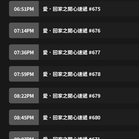
遏止打嗝再去面試，怎料……凌凌求曹總讓城安在
06:51
PM
愛．回家之開心速遞 #675
而不斷闖禍。城安無法正常工作，變得自暴自棄，
心如入選勁靚天使八強之列，George欲借心如
不禁詛咒尚善，及後看到新聞報道，懷疑尚善遇上
善追問心如與天梯的感情狀況，原來天梯已向心如
城安而獲得靈感，決定利用科學知識進行表演。心
07:14
PM
愛．回家之開心速遞 #676
麗的妒忌，暗中進行破壞，害得心如的表演發生意
《曹總傳》舉行殺青記招，曹總公佈將會開拍新劇
心如的專業形象受損，補習社的生意亦大受影響，G
車離去，險遇交通意外。醉駕司機不僅毫無悔意，
被隨後而至的曹總看到，他靈機一動，決意開拍功
07:36
PM
愛．回家之開心速遞 #677
準備為新劇擔任武術指導，怎料……樹根憶起師父
賀碧雲在巴西進行交易，因英文差而出差錯，被父
揚名立萬，可惜徒勞無功。曹總得悉樹根的努力，
商，遇上碧雲。力蓮議價的手段惹碧雲不滿，碧雲
蓮那箱麒麟果後大怒，拒為好爸bar供貨。力蓮
07:59
PM
愛．回家之開心速遞 #678
帳，城安認出碧雲後不禁心驚……碧雲向力蓮報復
子孝與Venus交往，甚感幸福。子孝與城安等人
言，還要她跪地倒茶認錯，否則誓不甘休。力蓮向
終破產，對他深感同情。城安等原來知道高材生的秘
子孝送了很多名牌產品予Venus，擔心Venus
08:22
PM
愛．回家之開心速遞 #679
質的產品。子孝支出浩大，唯有拼命工作賺錢，終
金吊桶到威龍集團見敢威，愛詩聽從群姐的建議，
擔心子孝，終於向他道出真相，並要設法子幫他解
人命格相沖，家聰必會受愛詩影響，勸愛詩及早與
又極差，不禁擔心自己真的是家聰的剋星。家聰及
08:45
PM
愛．回家之開心速遞 #680
聰的X光片後，發現其肺部有黑影。愛詩猶豫應否
壯向城安、凌凌等人訴說追求醫科高材生的苦況，及
着。愛詩與Rebecca及Mia商量後，決定使計欺
尊男卑。城安試圖反駁他們，結果反惹來嘲笑。城安
他與凌凌等前往郊外燒烤，要向Bonnie展示他的透爐
09:07
PM
愛．回家之開心速遞 #671