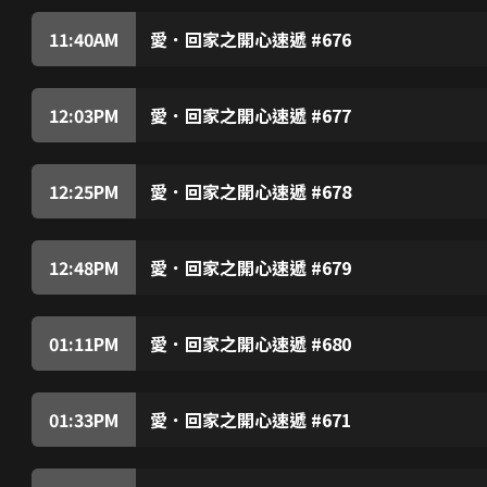
善追問心如與天梯的感情狀況，原來天梯已向心如
城安而獲得靈感，決定利用科學知識進行表演。心
11:40
AM
愛．回家之開心速遞 #676
麗的妒忌，暗中進行破壞，害得心如的表演發生意
《曹總傳》舉行殺青記招，曹總公佈將會開拍新劇
心如的專業形象受損，補習社的生意亦大受影響，G
車離去，險遇交通意外。醉駕司機不僅毫無悔意，
被隨後而至的曹總看到，他靈機一動，決意開拍功
12:03
PM
愛．回家之開心速遞 #677
準備為新劇擔任武術指導，怎料……樹根憶起師父
賀碧雲在巴西進行交易，因英文差而出差錯，被父
揚名立萬，可惜徒勞無功。曹總得悉樹根的努力，
商，遇上碧雲。力蓮議價的手段惹碧雲不滿，碧雲
蓮那箱麒麟果後大怒，拒為好爸bar供貨。力蓮
12:25
PM
愛．回家之開心速遞 #678
帳，城安認出碧雲後不禁心驚……碧雲向力蓮報復
子孝與Venus交往，甚感幸福。子孝與城安等人
言，還要她跪地倒茶認錯，否則誓不甘休。力蓮向
終破產，對他深感同情。城安等原來知道高材生的秘
子孝送了很多名牌產品予Venus，擔心Venus
12:48
PM
愛．回家之開心速遞 #679
質的產品。子孝支出浩大，唯有拼命工作賺錢，終
金吊桶到威龍集團見敢威，愛詩聽從群姐的建議，
擔心子孝，終於向他道出真相，並要設法子幫他解
人命格相沖，家聰必會受愛詩影響，勸愛詩及早與
又極差，不禁擔心自己真的是家聰的剋星。家聰及
01:11
PM
愛．回家之開心速遞 #680
聰的X光片後，發現其肺部有黑影。愛詩猶豫應否
壯向城安、凌凌等人訴說追求醫科高材生的苦況，及
着。愛詩與Rebecca及Mia商量後，決定使計欺
尊男卑。城安試圖反駁他們，結果反惹來嘲笑。城安
他與凌凌等前往郊外燒烤，要向Bonnie展示他的透爐
01:33
PM
愛．回家之開心速遞 #671
自信心對男人的重要性，Bonnie決意裝笨，製
龔燁與樹根等人看電視劇，樹根不齒劇中奸角所為
然變得充滿自信，可惜他後來終於發現真相……
水等贊同，令樹根不悅。樹根發現龔燁為人急功近
滿。敢威要龔燁與曹總洽談生意，若水見龔燁苦惱