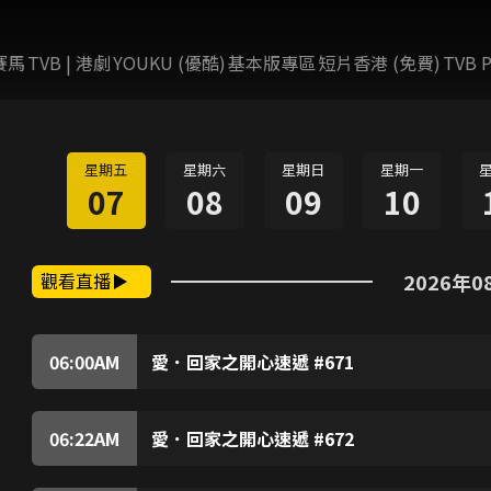
賽馬
TVB | 港劇
YOUKU (優酷)
基本版專區
短片香港 (免費)
TVB P
星期五
星期六
星期日
星期一
07
08
09
10
觀看直播
2026年0
06:00
AM
愛．回家之開心速遞 #671
龔燁與樹根等人看電視劇，樹根不齒劇中奸角所為
水等贊同，令樹根不悅。樹根發現龔燁為人急功近
滿。敢威要龔燁與曹總洽談生意，若水見龔燁苦惱
06:22
AM
愛．回家之開心速遞 #672
樹根懷疑若水遭龔燁利用，擔心她會被龔燁所害，
朱展使計欲逼凌凌轉讀法律系，怎料計劃竟遭樹根
後來偶遇龔燁父子，龔友趁龔燁行開竟向樹根示警
事，尚善亦遭他辱罵，她誓要向朱展報復。《曹總