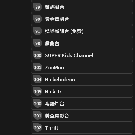
華語劇台
89
黃金華劇台
90
娛樂新聞台 (免費)
91
戲曲台
98
SUPER Kids Channel
100
ZooMoo
101
Nickelodeon
104
Nick Jr
105
粵語片台
200
美亞電影台
201
Thrill
202