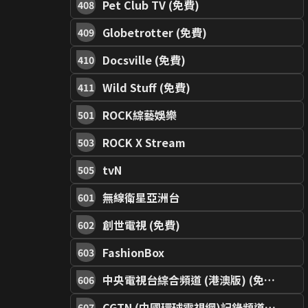
Pet Club TV (免費)
408
Globetrotter (免費)
409
Docsville (免費)
410
Wild Stuff (免費)
411
ROCK綜藝娛樂
501
ROCK X Stream
503
tvN
505
無線衛星亞洲台
601
創世電視 (免費)
602
FashionBox
603
中央電視台綜合頻道 (港澳版) (免費)
606
CGTN (中國環球電視網)記錄頻道 (免費)
607