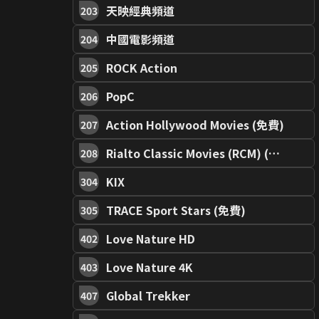
天映經典頻道
203
中國電影頻道
204
ROCK Action
205
PopC
206
Action Hollywood Movies (免費)
207
Rialto Classic Movies (RCM) (免費)
208
KIX
304
TRACE Sport Stars (免費)
305
Love Nature HD
402
Love Nature 4K
403
Global Trekker
407