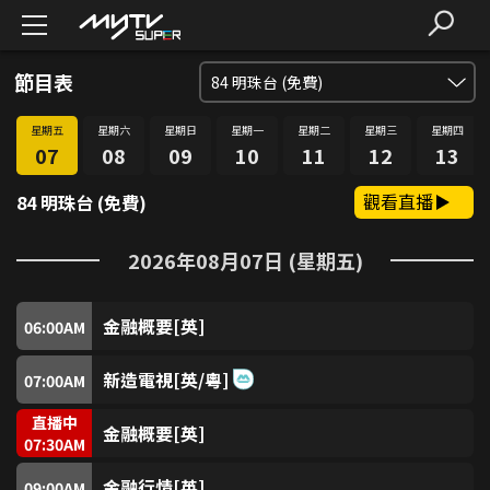
節目表
84
明珠台 (免費)
星期五
星期六
星期日
星期一
星期二
星期三
星期四
SUPER FREE (免費)
1
07
08
09
10
11
12
13
觀看直播
84 明珠台 (免費)
SUPER獎門人 (免費)
2
2026年08月07日 (星期五)
愛．回家SUPER煲 (免費)
3
金融概要[英]
SUPER識食 (免費)
06:00
AM
4
新造電視[英/粵]
07:00
AM
SUPER FUN (免費)
5
直播中
金融概要[英]
07:30
AM
SUPER Music (免費)
6
金融行情[英]
09:00
AM