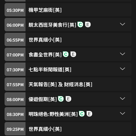
戲曲台
98
機甲芝麻街[英]
05:30
PM
SUPER Kids Channel
100
靚太西班牙美食行[英]
06:00
PM
伊娃探索巴斯克自治區，揭示其獨特文化、不屈歷
史和國際著名的菜餚。她發現巴斯克人透過食物保
世界真細小[英]
ZooMoo
06:55
PM
101
存身份，同時擁抱創新。我們一起了解巴斯克的烹
飪傳統、創意和社群。
食盡全世界[英]
07:00
PM
Nickelodeon
104
薩希來到曼谷，跟羅莎琳大廚探索這城巿的美食遺
產。她透過烤河蝦、西瓜乾鯰魚和椰漿雞湯展示家
七點半新聞報道[英]
07:30
PM
傳食譜跟現代的結合。然後薩希走訪衛大廚，看他
Nick Jr
105
明珠台每日晚上七時半，以英語報道本地、兩岸及
怎樣重新詮釋經典意大利菜而保持正宗風味。
國際重要新聞，讓你洞悉各地大事。
天氣報告[英] 及 財經消息[英]
07:55
PM
粵語片台
200
優遊假期[英]
08:00
PM
金馬倫和邱瑞秋結伴同遊倫敦。首先入住萊斯特廣
美亞電影台
201
場的倫敦人酒店。然後他們去肯辛頓酒店，品嘗不
明珠絕色:野性美洲[英]
08:30
PM
同的豪華體驗。其中一項活動是去托定咸熱刺球
墨西哥處處讓人驚喜。母鵂鶹引領幼雛離巢。虎鯨
場，走上大冒險空中步道。
Thrill
202
以複雜策略獵捕海豚。蘭花蜂蒐集四十種香氣。淹
世界真細小[英]
09:25
PM
水洞穴發現新的生物。數百萬帝王斑蝶橫越大陸，
交織出色彩與動感的奇觀。