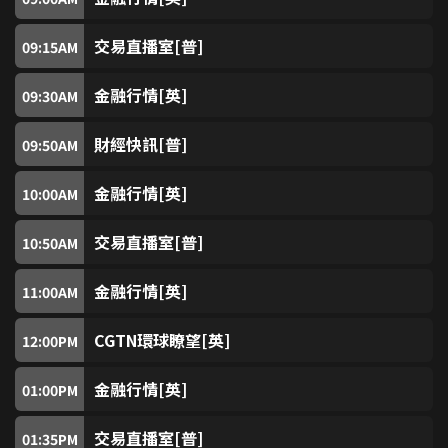
SUPER驚 (免費)
7
交易直播室[普]
09:15
AM
SUPER煲劇 (免費)
8
金融行情[英]
09:30
AM
SUPER亞視劇 (免費)
9
財經快訊[普]
09:50
AM
真情SUPER煲 (免費)
10
金融行情[英]
10:00
AM
交易直播室[普]
SUPER Sports (免費)
10:50
AM
11
金融行情[英]
11:00
AM
myTV SUPER 18台
18
CGTN環球瞭望[英]
12:00
PM
黃金翡翠台 (免費)
80
金融行情[英]
01:00
PM
翡翠台 (免費)
81
交易直播室[普]
01:35
PM