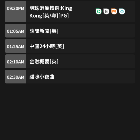
天映經典頻道
203
明珠消暑精選:King
09:30
PM
Kong[英/粵][PG]
中國電影頻道
204
晚間新聞[英]
01:05
AM
ROCK Action
205
中國24小時[英]
01:25
AM
PopC
206
金融概要[英]
02:10
AM
Action Hollywood Movies (免費)
貓咪小夜曲
207
02:30
AM
Rialto Classic Movies (RCM) (免費)
208
KIX
304
TRACE Sport Stars (免費)
305