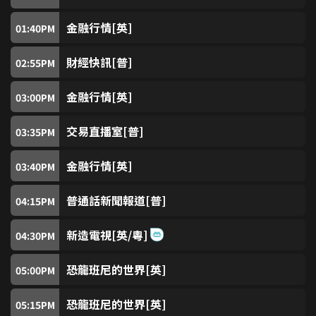
TVB Plus (免費)
82
金融行情[英]
01:40
PM
無綫新聞台 (免費)
83
財經快訊[普]
02:55
PM
明珠台 (免費)
84
直播中
金融行情[英]
03:00
PM
交易直播室[普]
千禧經典台
03:35
PM
86
金融行情[英]
03:40
PM
亞洲劇台
87
普通話新聞報道[普]
04:15
PM
華語劇台
89
新造電視[英/粵]
04:30
PM
黃金華劇台
90
恐龍班尼的世界[英]
05:00
PM
娛樂新聞台 (免費)
91
恐龍班尼的世界[英]
05:15
PM