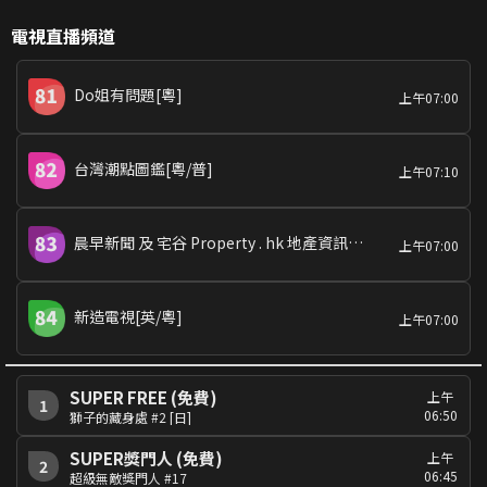
電視直播頻道
Do姐有問題[粵]
上午07:00
台灣潮點圖鑑[粵/普]
上午07:10
晨早新聞 及 宅谷 Property . hk 地產資訊網特約: 周末睇樓團
上午07:00
新造電視[英/粵]
上午07:00
SUPER FREE (免費)
上午
1
06:50
獅子的藏身處 #2 [日]
SUPER獎門人 (免費)
上午
2
06:45
超級無敵獎門人 #17