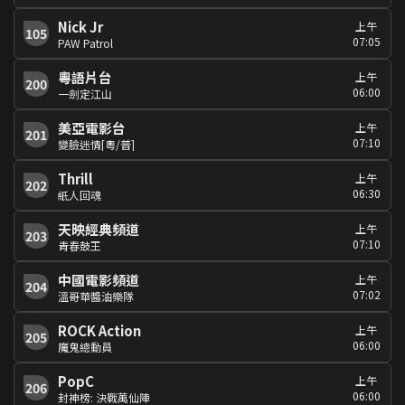
Nick Jr
上午
105
07:05
PAW Patrol
粵語片台
上午
200
06:00
一劍定江山
美亞電影台
上午
201
07:10
變臉迷情[粵/普]
Thrill
上午
202
06:30
紙人回魂
天映經典頻道
上午
203
07:10
青春鼓王
中國電影頻道
上午
204
07:02
溫哥華醬油樂隊
ROCK Action
上午
205
06:00
魔鬼總動員
PopC
上午
206
06:00
封神榜: 決戰萬仙陣