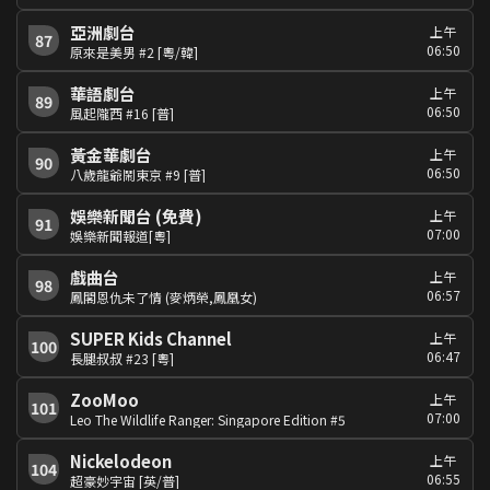
亞洲劇台
上午
87
06:50
原來是美男 #2 [粵/韓]
華語劇台
上午
89
06:50
風起隴西 #16 [普]
黃金華劇台
上午
90
06:50
八歲龍爺鬧東京 #9 [普]
娛樂新聞台 (免費)
上午
91
07:00
娛樂新聞報道[粵]
戲曲台
上午
98
06:57
鳳閣恩仇未了情 (麥炳榮,鳳凰女)
SUPER Kids Channel
上午
100
06:47
長腿叔叔 #23 [粵]
ZooMoo
上午
101
07:00
Leo The Wildlife Ranger: Singapore Edition #5
Nickelodeon
上午
104
06:55
超豪妙宇宙 [英/普]