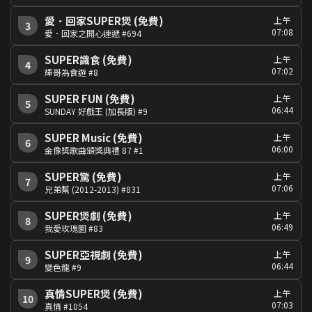
愛．回家SUPER煲 (免費)
上午
3
07:08
愛．回家之開心速遞 #694
SUPER識食 (免費)
上午
4
07:02
輝哥為食遊 #8
SUPER FUN (免費)
上午
5
06:44
SUNDAY 好戲王 (加長版) #9
SUPER Music (免費)
上午
6
06:00
金像獎歌曲頒獎典禮 87 #1
SUPER驚 (免費)
上午
7
07:06
兄弟幫 (2012-2013) #831
SUPER煲劇 (免費)
上午
8
06:49
我愛玫瑰園 #83
SUPER亞視劇 (免費)
上午
9
06:44
變色龍 #9
真情SUPER煲 (免費)
上午
10
07:03
真情 #1054