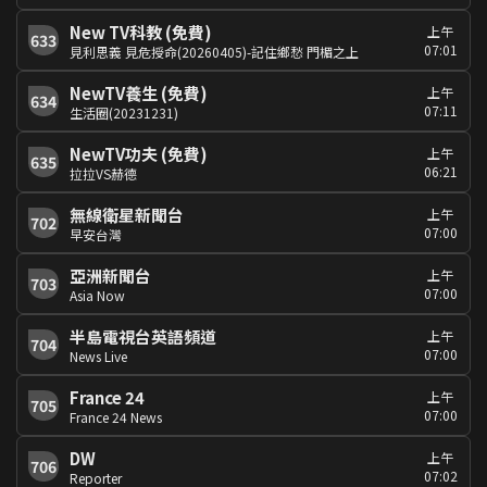
New TV科教 (免費)
上午
633
07:01
見利思義 見危授命(20260405)-記住鄉愁 門楣之上
NewTV養生 (免費)
上午
634
07:11
生活圈(20231231)
NewTV功夫 (免費)
上午
635
06:21
拉拉VS赫德
無線衛星新聞台
上午
702
07:00
早安台灣
亞洲新聞台
上午
703
07:00
Asia Now
半島電視台英語頻道
上午
704
07:00
News Live
France 24
上午
705
07:00
France 24 News
DW
上午
706
07:02
Reporter