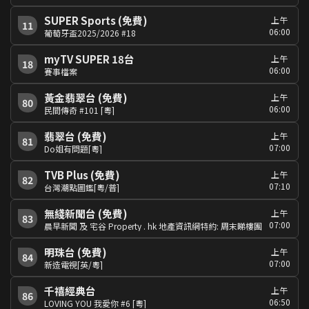
SUPER Sports (免費)
上午
11
06:00
葡萄牙盃2025/2026 #18
myTV SUPER 18台
上午
18
06:00
賽事檔案
黃金翡翠台 (免費)
上午
80
06:00
民間傳奇 #101 [粵]
翡翠台 (免費)
上午
81
07:00
Do姐有問題[粵]
TVB Plus (免費)
上午
82
07:10
台灣潮點圖鑑[粵/普]
無綫新聞台 (免費)
上午
83
07:00
晨早新聞 及 宅谷 Property . hk 地產資訊網特約: 周末睇樓團
明珠台 (免費)
上午
84
07:00
新造電視[英/粵]
千禧經典台
上午
86
06:50
LOVING YOU 我愛你 #6 [粵]