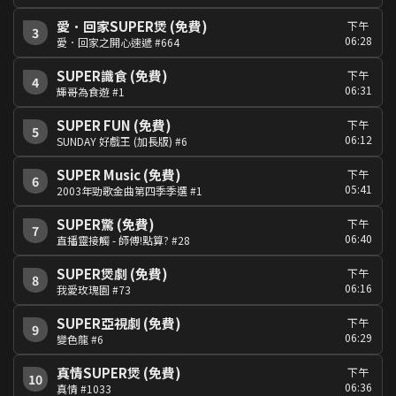
愛．回家SUPER煲 (免費)
下午
3
06:28
愛．回家之開心速遞 #664
SUPER識食 (免費)
下午
4
06:31
輝哥為食遊 #1
SUPER FUN (免費)
下午
5
06:12
SUNDAY 好戲王 (加長版) #6
SUPER Music (免費)
下午
6
05:41
2003年勁歌金曲第四季季選 #1
SUPER驚 (免費)
下午
7
06:40
直播靈接觸 - 師傅!點算? #28
SUPER煲劇 (免費)
下午
8
06:16
我愛玫瑰園 #73
SUPER亞視劇 (免費)
下午
9
06:29
變色龍 #6
真情SUPER煲 (免費)
下午
10
06:36
真情 #1033