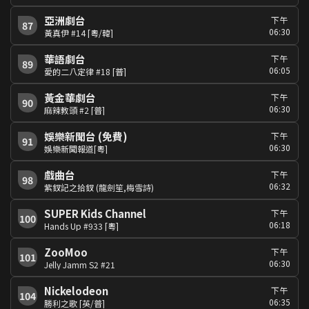
亞洲劇台
下午
87
06:30
黃真伊 #14 [粵/韓]
華語劇台
下午
89
06:05
愛的二八定律 #18 [普]
黃金華劇台
下午
90
06:30
麻辣教頭 #2 [普]
娛樂新聞台 (免費)
下午
91
06:30
娛樂新聞報道[粵]
戲曲台
下午
98
06:32
紫釵記之拾釵 (龍劍笙,梅雪詩)
SUPER Kids Channel
下午
100
06:18
Hands Up #933 [粵]
ZooMoo
下午
101
06:30
Jelly Jamm S2 #21
Nickelodeon
下午
104
06:35
勝利之歌 [英/普]