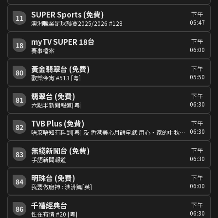
SUPER Sports (免費)
下午
11
05:47
澳洲職業足球聯賽2025/2026 #128
myTV SUPER 18台
下午
18
06:00
賽事檔案
黃金翡翠台 (免費)
下午
80
05:50
歡樂今宵 #513 [粵]
翡翠台 (免費)
下午
81
06:30
六點半新聞報道[粵]
TVB Plus (免費)
下午
82
06:30
唔滾唔知有料到[粵] 及 香港美心月餅呈獻:用心‧家的中秋味道[粵]
無綫新聞台 (免費)
下午
83
06:30
手語新聞報道
明珠台 (免費)
下午
84
06:00
我要做廚神 : 澳洲篇[英]
千禧經典台
下午
86
06:30
性在有情 #20 [粵]