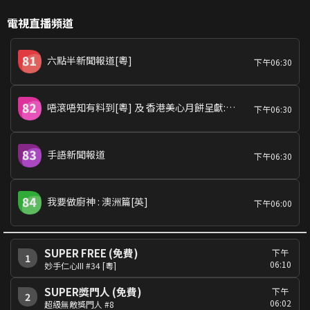
電視直播頻道
六點半新聞報道[粵]
下午06:30
唔滾唔知有料到[粵] 及 香港美心月餅呈獻:用心‧家的中秋味道[粵]
下午06:30
手語新聞報道
下午06:30
我要做廚神 : 澳洲篇[英]
下午06:00
SUPER FREE (免費)
下午
1
06:10
妙手仁心III #34 [粵]
SUPER獎門人 (免費)
下午
2
06:02
超級無敵獎門人 #8