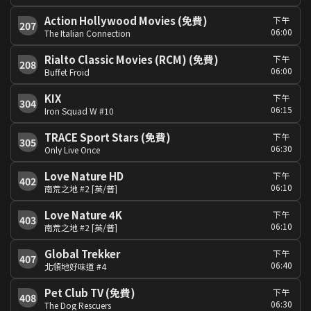
Action Hollywood Movies (免費)
下午
207
06:00
The Italian Connection
Rialto Classic Movies (RCM) (免費)
下午
208
06:00
Buffet Froid
KIX
下午
304
06:15
Iron Squad W #10
TRACE Sport Stars (免費)
下午
305
06:30
Only Live Once
Love Nature HD
下午
402
06:10
南荒之地 #2 [英/普]
Love Nature 4K
下午
403
06:10
南荒之地 #2 [英/普]
Global Trekker
下午
407
06:40
北領地好味道 #4
Pet Club TV (免費)
下午
408
06:30
The Dog Rescuers