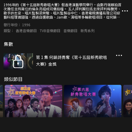
1996年的《第十五屆新秀歌唱大賽》假香港演藝學院舉行，由鄭丹瑞夥拍首
次擔任主持崗位的倫永亮組成司儀拍檔。 五人評判團包括主席評判梅艷芳、
歌手許志安、唱片監製梁榮駿、唱片監製谷中仁、香港電視廣播有限公司綜
藝科經理曾國強，透過自選歌曲、Jam歌、清唱等多輪歌唱項目，從何韻
詩、歐倩怡、鄧健泓等八位參賽者中選出「金獎」得主。 來自不同年代的新
發行年份：
1996
秀師兄們蘇永康、許志安、梁漢文、海俊傑趣談樂壇血淚史，並與梅艷芳合
唱<風的季節>。上屆冠軍陳奕迅即席模仿譚詠麟、張學友，還會聯同楊千嬅
類型：
香港音樂節目
TVB音樂節目
音樂節目
新秀系列
合唱一曲。
集數
第 1 集 何韻詩勇奪《第十五屆新秀歌唱
大賽》金獎
類似節目