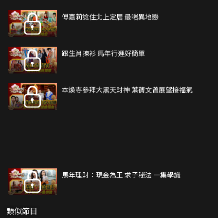
傅嘉莉諗住北上定居 最啱異地戀
跟生肖揀衫 馬年行運好簡單
本煥寺參拜大黑天財神 葉蒨文曾展望接福氣
馬年理財：現金為王 求子秘法 一集學識
類似節目