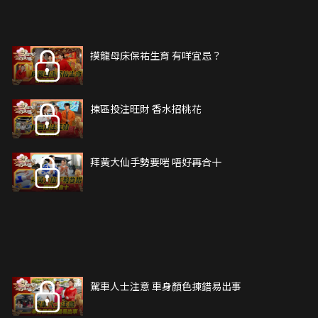
摸龍母床保祐生育 有咩宜忌？
揀區投注旺財 香水招桃花
拜黃大仙手勢要啱 唔好再合十
駕車人士注意 車身顏色揀錯易出事