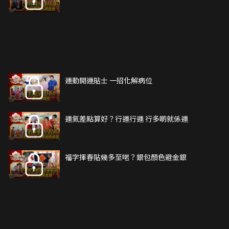
運動開運貼士 一招化解病位
運氣差點算好？行運行運 行多啲就係運
福字揮春貼幾多至啱？銀包顏色避金銀