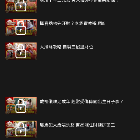
揮春點揀先旺財？李丞責教避呢啲
大掃除攻略 自製三招搵財位
戴祖儀跌足成年 經常受傷係關出生日子事？
屬馬犯太歲唔洗愁 吉星照住財運排第三