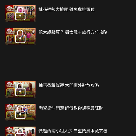
桃花運勢大檢閱 雞兔虎排頭位
犯太歲點算？ 攝太歲＋旅行方位攻略
揀啱香薰催運 大門窗外避煞攻略
陶瓷擺件開運 師傅教你邊種最旺財
做趟西關小姐大少 三重門風水藏玄機