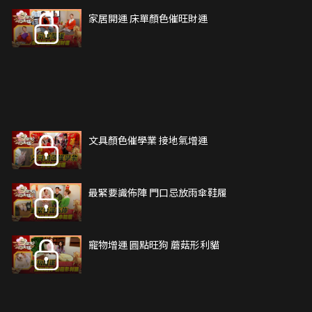
家居開運 床單顏色催旺財運
文具顏色催學業 接地氣增運
最緊要識佈陣 門口忌放雨傘鞋履
寵物增運 圓點旺狗 蘑菇形利貓