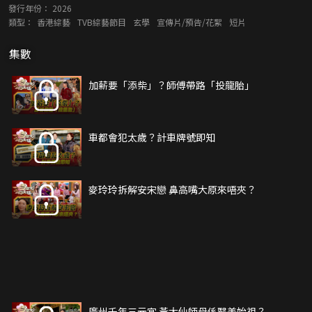
發行年份：
2026
類型：
香港綜藝
TVB綜藝節目
玄學
宣傳片/預告/花絮
短片
集數
加薪要「添柴」？師傅帶路「投龍胎」
車都會犯太歲？計車牌號即知
麥玲玲拆解安宋戀 鼻高嘴大原來唔夾？
廣州千年三元宮 黃大仙師母係醫美始祖？