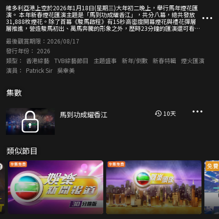
維多利亞港上空於2026年1月18日(星期三)大年初二晚上，舉行馬年煙花匯
演。 本年新春煙花匯演主題是「馬到功成耀香江」，共分八幕，總共發放
31,888枚煙花。除了首幕《駿馬啟程》有15秒高密度開幕煙花與禮花彈層
層推進，營造駿馬初出、萬馬奔騰的形象之外，歷時23分鐘的匯演還可看到
「8」字型、金元寶圖案、星光、大錦冠的耀目煙花效果。 節目直擊煙花璀
最後觀賞期限：
2026/08/17
璨的盛況，和香港民眾一起感受春節熱鬧氣氛，共同歡度新歲。
發行年份：
2026
類型：
香港綜藝
TVB綜藝節目
主題盛事
新年/倒數
新春特輯
煙火匯演
演員：
Patrick Sir
吳幸美
集數
10
天
馬到功成耀香江
類似節目
全集免費
全集免費