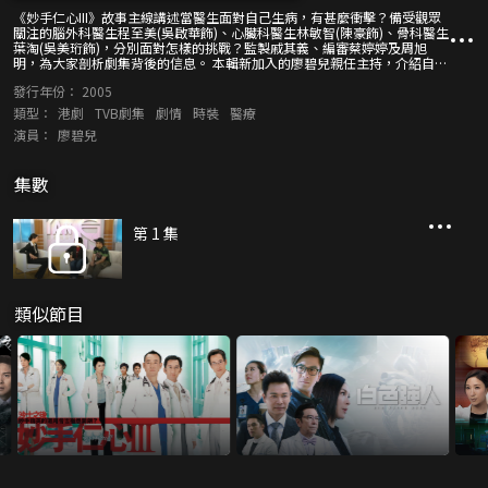
《妙手仁心III》故事主線講述當醫生面對自己生病，有甚麼衝擊？備受觀眾
關注的腦外科醫生程至美(吳啟華飾)、心臟科醫生林敏智(陳豪飾)、骨科醫生
葉淘(吳美珩飾)，分別面對怎樣的挑戰？監製戚其義、編審蔡婷婷及周旭
明，為大家剖析劇集背後的信息。 本輯新加入的廖碧兒親任主持，介紹自己
角色之餘，還為大家引介另外兩位「新丁」黎姿與吳美珩，三人有甚麼難忘
發行年份：
2005
拍攝經歷，與一眾主角擦出甚麼火花？本輯搭建的醫院場景比上兩輯更宏
偉，一眾主角帶大家走一圈，先睹為快！ 感情生活方面，本輯同樣多姿多
類型：
港劇
TVB劇集
劇情
時裝
醫療
采。程至美再遇上新戀情；個性風流的黎國柱(林保怡飾)亦周旋於兩位女性
演員：
廖碧兒
之間；高傲的林敏治，既要面對自己的病症、與兒子之間的相處溝通，更遇
上心儀對像，性格有何轉變？另一邊廂，向眾仁(曹永廉飾)與萬安生(邵美琪
飾)這段姊弟戀終於開花結果，卻為何陷入婚姻危機？
集數
第 1 集
類似節目