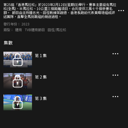
第25屆「香港馬拉松」於2023年2月12日(星期日)舉行，賽事主要設有馬拉
松(全馬)、半馬拉松、10公里三個距離項目，合共提供三萬七千個參賽名
額。 節目由主持鍾志光、田徑教練葉啟德、香港長跑前代表黃暐璁組成評
述團隊，直擊全馬挑戰組的競逐過程。
發行年份：
2023
類型：
體育
TVB體育節目
田徑/馬拉松
集數
第 1 集
第 2 集
第 3 集