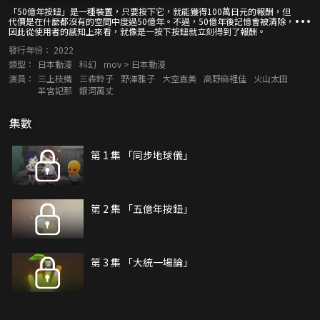
「50億年按鈕」是一種裝置，只要按下它，就能獲得100萬日元的報酬，但
代價是在什麼都沒有的空間中度過50億年。不過，50億年後記憶會被清除，
因此從使用者的感知上來看，就像是一按下按鈕就立刻得到了報酬。
發行年份：
2022
類型：
日本動漫
科幻
mov > 日本動漫
演員：
三上枝織
三森鈴子
野澤雅子
大空直美
高野麻裡佳
火山太田
羊宮妃那
銀河萬丈
集數
第 1 集 「同步地球儀」
第 2 集 「五億年按鈕」
第 3 集 「大統一場論」