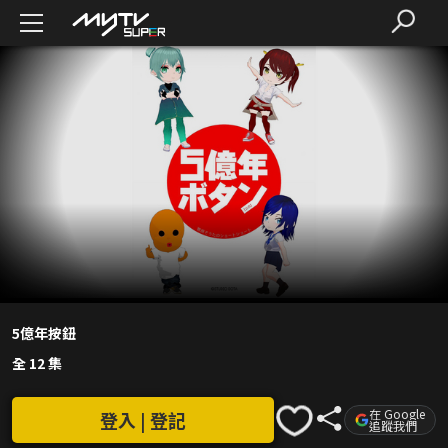
5億年按鈕
全 12 集
在 Google
登入 | 登記
追蹤我們