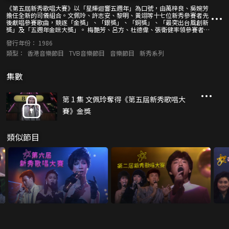
《第五屆新秀歌唱大賽》以「星輝迴響五週年」為口號，由萬梓良、吳婉芳
擔任全新的司儀組合。文佩玲、許志安、黎明、黃翊等十七位新秀參賽者先
後獻唱參賽歌曲，競逐「金獎」、「銀獎」、「銅獎」、「最突出台風創新
獎」及「五週年金咪大獎」。 梅艷芳、呂方、杜德偉、張衛健率領參賽者們
演出精采開場歌舞；甄妮、陳百強等嘉賓亦會登台獻唱動人歌曲。日本天王
發行年份：
1986
近藤真彥遠道而來，跟香港天后梅艷芳同台演出，引爆全場熾熱氣氛！
類型：
香港音樂節目
TVB音樂節目
音樂節目
新秀系列
集數
第 1 集 文佩玲奪得《第五屆新秀歌唱大
賽》金獎
類似節目