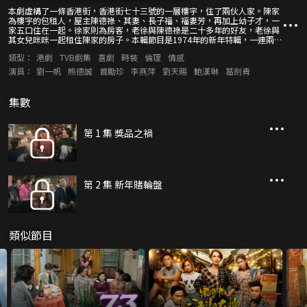
本劇虛構了一條香港街，香港街七十三號的一層樓宇，住了兩伙人家。陳家
為樓宇的包租人，屋主陳德祿、其妻、長子福、福妻芳，再加上幼子才，一
家五口住在一起。徐家則為房客，老徐與陳德祿是二十多年的好友，老徐與
其女兒咪咪一起租住陳家的房子。本輯節目是1974年的新年特輯，一連兩集
送上兩家人於新年期間發生的「獎品之禍」、「新年賭輪盤」兩個小故事。
類型：
港劇
TVB劇集
喜劇
時裝
倫理
情感
演員：
劉一帆
熊德誠
曾勵珍
李燕萍
劉天賜
鮑漢琳
葛劍青
集數
第 1 集 獎品之禍
第 2 集 新年賭輪盤
類似節目