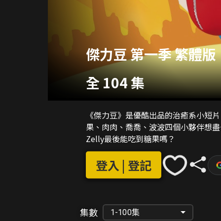
傑力豆 第一季 繁體版
全 104 集
《傑力豆》是優酷出品的治癒系小短片
果、肉肉、喬喬、波波四個小夥伴想盡
Zelly最後能吃到糖果嗎？
登入 | 登記
集數
1-100集