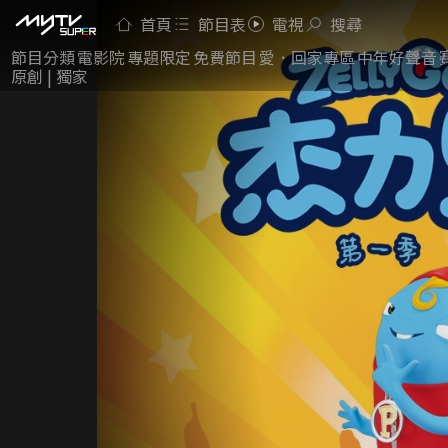
首頁
節目表
電視
搜尋
節目分類
電影院
專題限定
免費節目
愛．回家專區
中年好聲音
原創 | 獨家