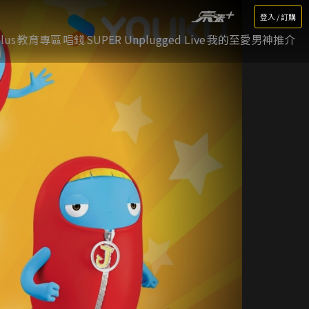
登入 / 訂購
lus
教育專區
唱錢
SUPER Unplugged Live
我的至愛男神推介