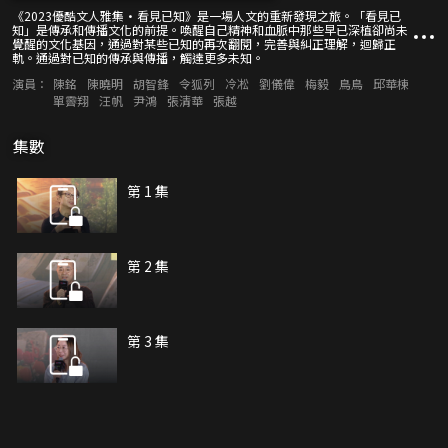
《2023優酷文人雅集·看見已知》是一場人文的重新發現之旅。「看見已
知」是傳承和傳播文化的前提。喚醒自己精神和血脈中那些早已深植卻尚未
覺醒的文化基因，通過對某些已知的再次翻閱，完善與糾正理解，迴歸正
軌。通過對已知的傳承與傳播，觸達更多未知。
演員：
陳銘
陳曉明
胡智鋒
令狐列
冷凇
劉儀偉
梅毅
鳥鳥
邱華棟
單霽翔
汪帆
尹鴻
張清華
張越
集數
第 1 集
第 2 集
第 3 集