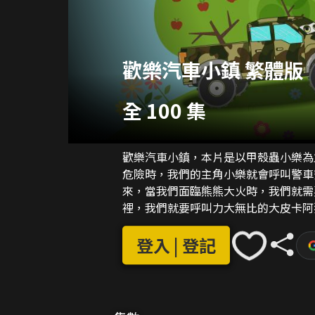
歡樂汽車小鎮 繁體版
全 100 集
歡樂汽車小鎮，本片是以甲殼蟲小樂為
危險時，我們的主角小樂就會呼叫警車
來，當我們面臨熊熊大火時，我們就需
裡，我們就要呼叫力大無比的大皮卡阿
消防車肖陽隊長、皮卡阿猛和我們和藹
搶險救援、團結合作與益智認知型動畫
登入 | 登記
是我們遇到困難與危險時最需要的汽車