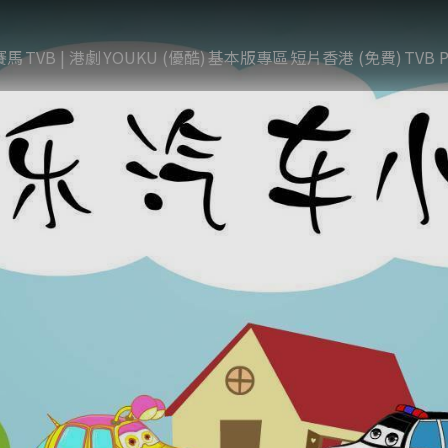
賽馬
TVB | 港劇
YOUKU (優酷)
基本版專區
短片香港 (免費)
TVB P