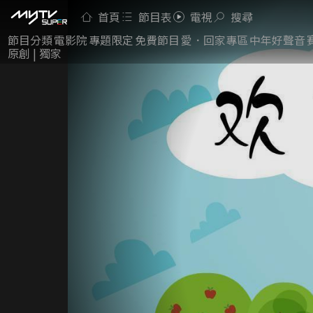
首頁
節目表
電視
搜尋
節目分類
電影院
專題限定
免費節目
愛．回家專區
中年好聲音
原創 | 獨家