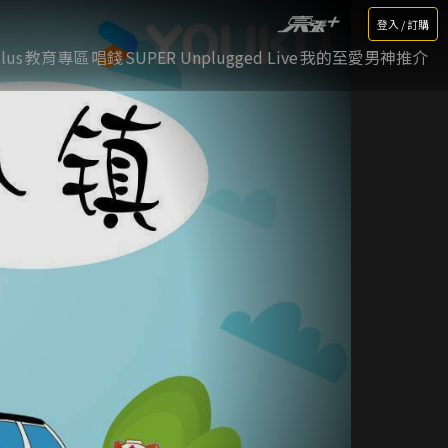
登入 / 訂購
lus
教育專區
唱錢
SUPER Unplugged Live
我的至愛男神推介