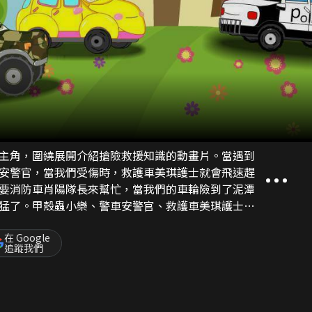
主角，圍繞展開介紹搶險救援知識的動畫片。當遇到
安警官，當我們受傷時，救護車美琪護士就會飛速趕
要消防車肖陽隊長來幫忙，當我們的車輪險到了泥潭
猛了。甲殼蟲小樂、警車安警官、救護車美琪護士、
可親、一直幫助我們解決難題的旁白姐姐共同展開的
片。五種有不同的汽車，也是我們生活中能看到、也
在 Google
追蹤我們
。