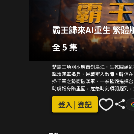
霸王歸來AI重生 繁體
全 5 集
楚霸王項羽本應自刎烏江，生死關頭卻
擊潰漢軍追兵，逆戰衝入敵陣。韓信在
掃千軍之勢衝破漢軍，一拳摧毀指揮台
時虞姬身陷重圍，危急時刻項羽趕到，
竹殺進劉邦大營，漢軍望風披靡。負傷
邦驚恐跪地求饒，項羽歷數其背信棄義
登入 | 登記
終，項羽攜虞姬登高一呼，廢除苛法、