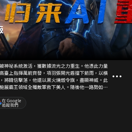
版
被神祕系統激活，獲數據流光之力重生。他憑此力量
高臺上指揮萬箭齊發，項羽張開光盾擋下箭雨，以橫
，將韓信擊落，他還以黑火燒燬令旗，盡顯神威。此
施展霸王領域全殲敵軍救下美人。隨後他一路勢如破
的韓信布水陣阻攔，被項羽用法相天地一拳打飛。劉
之舉，挺槍直指其眉心，將劉邦嚇至魂飛魄散。最
在 Google
追蹤我們
大赦天下，向命運宣戰，成就天下霸主之結局。