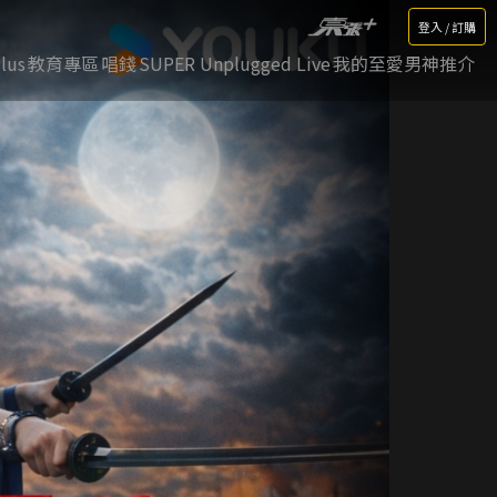
登入 / 訂購
lus
教育專區
唱錢
SUPER Unplugged Live
我的至愛男神推介