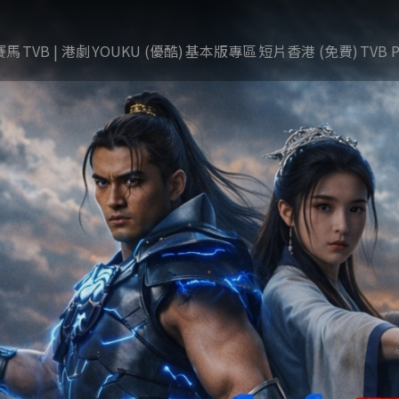
賽馬
TVB | 港劇
YOUKU (優酷)
基本版專區
短片香港 (免費)
TVB P