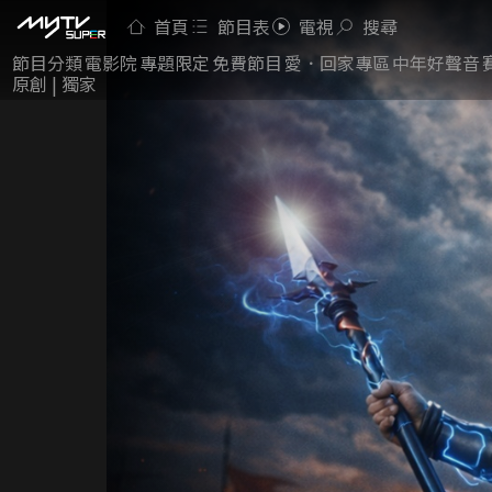
首頁
節目表
電視
搜尋
節目分類
電影院
專題限定
免費節目
愛．回家專區
中年好聲音
原創 | 獨家