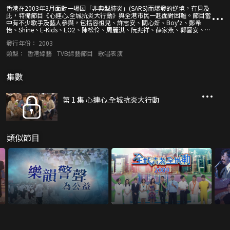
香港在2003年3月面對一場因「非典型肺炎」(SARS)而爆發的逆境，有見及
此，特備節目《心連心.全城抗炎大行動》與全港市民一起面對困難。節目當
中有不少歌手及藝人參與，包括容祖兒、許志安、關心妍、Boy'z、鄭希
怡、Shine、E-Kids、EO2、陳松伶、周麗淇、阮兆祥、薛家燕、郭晉安、陳
百祥、黃佩霞及葉璇等等到場給予醫護人員支持。 節目內容亦極具意義，薛
發行年份：
2003
家燕和郭晉安在現場跳唱「洗手抗炎」歌以宣傳衛生常識、陳百祥與熊曼琪
教授一起介紹抗炎中藥、黃佩霞即場教授瑜伽運動增強抵抗力、勞永樂醫生
類型：
香港綜藝
TVB綜藝節目
歌唱表演
在場解答有關非典型肺炎問題、以及陳文仲及周振軍醫生分享診斷非典型個
案經歷。 而一眾歌手發動優美歌聲聲援各界人士。歌手關心妍、Boy'z、
Shine及鄭希怡唱出有關抗炎歌曲為市民打氣，當然不少得容祖兒演繹改編
集數
自<我的驕傲>的勵志歌。節目亦播放行政長官董建華、政務司司長曾蔭權、
保安局局長葉劉淑儀落區探訪市民片段。
第 1 集 心連心.全城抗炎大行動
類似節目