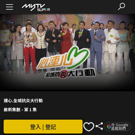
連心.全城抗炎大行動
最新集數
-
第 1 集
在 Google
登入 | 登記
追蹤我們