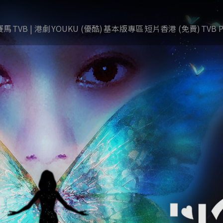
賽馬
TVB | 港劇
YOUKU (優酷)
基本版專區
短片香港 (免費)
TVB P