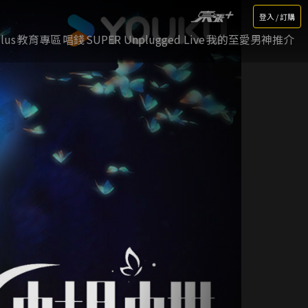
登入 / 訂購
lus
教育專區
唱錢
SUPER Unplugged Live
我的至愛男神推介