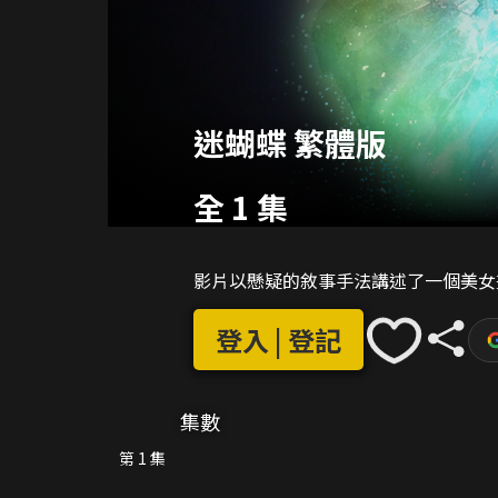
迷蝴蝶 繁體版
全 1 集
影片以懸疑的敘事手法講述了一個美女
登入 | 登記
集數
第 1 集