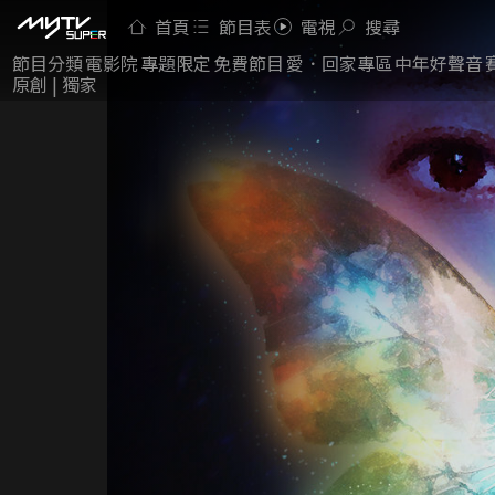
首頁
節目表
電視
搜尋
節目分類
電影院
專題限定
免費節目
愛．回家專區
中年好聲音
原創 | 獨家