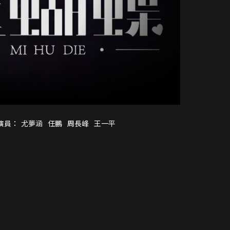
演員：
尤夢涵
任鵬
周長峰
王一平