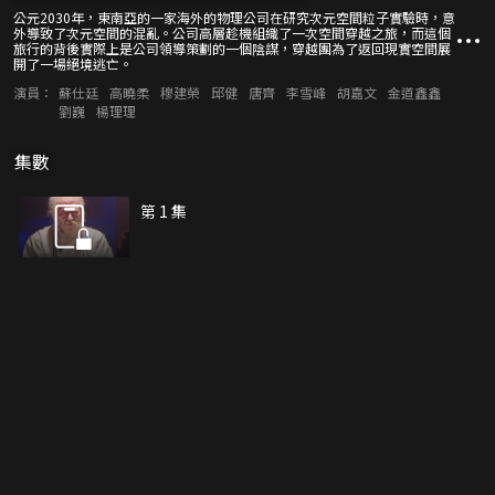
公元2030年，東南亞的一家海外的物理公司在研究次元空間粒子實驗時，意
外導致了次元空間的混亂。公司高層趁機組織了一次空間穿越之旅，而這個
旅行的背後實際上是公司領導策劃的一個陰謀，穿越團為了返回現實空間展
開了一場絕境逃亡。
演員：
蘇仕廷
高曉柔
穆建榮
邱健
唐齊
李雪峰
胡嘉文
金道鑫鑫
劉巍
楊理理
集數
第 1 集