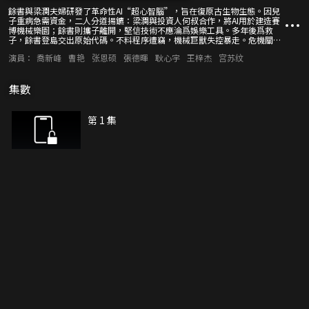
餘書與梁瀾夫婦研發了革命性AI“超心智腦”，旨在復原古生物生態。因兒
子重病急需資金，二人分道揚鑣：梁瀾與投資人何叔合作，將AI用於建造賽
博機械樂園；餘書則攜子離開，堅信技術不應淪爲娛樂工具。多年後爲救
子，餘書登島交出原始代碼。不料程序遭竊，機械巨獸失控暴走。危機關
頭，何叔犧牲自我換取生機，餘書夫婦最終聯手重啓初代代碼，關閉系統，
演員：
喬新峰
曹艳
张恩硕
張德暉
耿心宇
王梓杰
宫苏纹
阻止災難。離島後，他們發現何叔留下的代碼備份與醫療資源。兒子康復
後，將這段經歷寫成小說《未來之心》，見證科技、人性與愛的交織。
集數
第 1 集