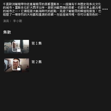
千面歐洲葡萄帶你走進葡萄牙的首都里斯本，一座擁有千年歷史和多元文化
的城市。里斯本位於大西洋沿岸，是歐洲最西端的首都，也是世界上最古老
的城市之一。它曾經是大航海時代的起點，見證了葡萄牙的輝煌和衰落，也
經歷了一場慘烈的大地震和重建的奇蹟。在這座城市裡，你可以看到色彩鮮
明的小房子和古典的有軌電車，感受里斯本的浪漫和活力。你可以聽到悠揚
演員：
李小剛
悲愴的法朵音樂，體會里斯本人的情感和精神。你可以品嚐甜潤到心坎的蛋
撻和其他美食，享受里斯本的味道和風情。你還可以參觀大航海時代的遺蹟
和博物館，瞭解里斯本的歷史和文化。
集數
第 1 集
第 2 集