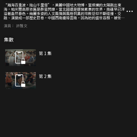
“瀚海百重波，陰山千里雪”，美麗中國地大物博，當燦爛的太陽跳出東
海，帕米爾高原依舊是群星閃爍，當北國還是銀裝素裹的世界，南疆早已洋
溢著盎然春色。絢麗多姿的人文風情與風格恫異的宗教信仰不斷碰撞、交
融、演變成一部歷史巨卷，中國西南邊陲雲南，因為她的盛世容顏，被世人
稱為“彩雲之南”，當美麗的彩虹出現在雲端之上，雲南更加美輪美奐。德
演員：
許雅文
宏傣族景頗族自治州東面與保山市相鄰，而北、西、南三面都被緬甸包圍，
這裡五個縣市又被稱為“外五縣”。清晨，當北迴歸線第一抹陽光穿越雲
層，秘境之城開始甦醒，這裡是雲南之嵐。
集數
第 1 集
第 2 集