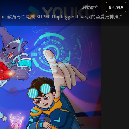
登入 / 訂購
lus
教育專區
唱錢
SUPER Unplugged Live
我的至愛男神推介