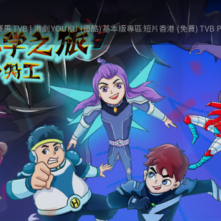
賽馬
TVB | 港劇
YOUKU (優酷)
基本版專區
短片香港 (免費)
TVB P