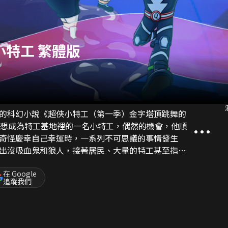
小特工 繁體版
的科幻小說《超俠小特工（第一季）金字塔頂跳舞的
心想成為特工基地裡的一名小特工，偶然的機會，他順
奇怪慶幸自己幸運時，一系列不可思議的事情發生
出沒吸血鬼和狼人，接著居民、大量的特工甚至指揮
神祕事件和奇奇怪有關，奇奇怪被押，等待審判，而
底被什麼人利用了。
在 Google
追蹤我們