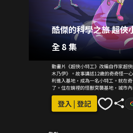
酷傑的科學之旅 超俠
全 8 集
動畫片《超俠小特工》改編自作家超俠
木乃伊》。故事講述12歲的奇奇怪一
利進入基地，成為一名小特工。就在奇
了。住在鏡裡的怪獸突襲基地，城市內
官失蹤。剩餘的特工透過監控發現這些
奇奇怪完全摸不著頭腦，不知道自己到
登入 | 登記