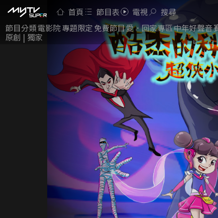
首頁
節目表
電視
搜尋
節目分類
電影院
專題限定
免費節目
愛．回家專區
中年好聲音
原創 | 獨家