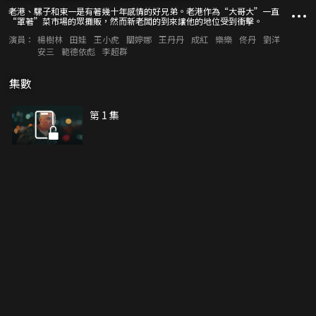
老港、騾子和東一是有著幾十年感情的好兄弟。老港作為“大哥大”一直
“罩著”菜市場的眾攤販，然而新老闆的到來讓他的地位受到衝擊。
演員：
楊樹林
田娃
王小虎
關婷娜
王丹丹
成紅
樂樂
佟丹
劉洋
安三
範德依彪
李超群
集數
第 1 集