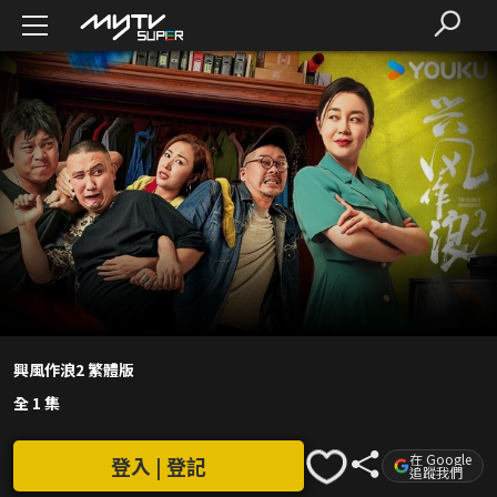
興風作浪2 繁體版
全 1 集
在 Google
登入 | 登記
追蹤我們