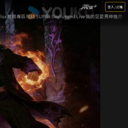
登入 / 訂購
lus
教育專區
唱錢
SUPER Unplugged Live
我的至愛男神推介