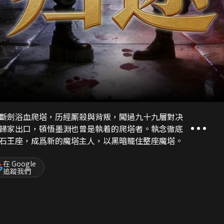
斷劍浴血爬塔，历經厮殺與背叛，闖過九十九層對决
歸家出口，頓悟墨淵也曾是執着的爬塔者。執念徹底
石王座，成爲新的魔塔主人，以黑暗籠住整座魔塔。
在 Google
追蹤我們