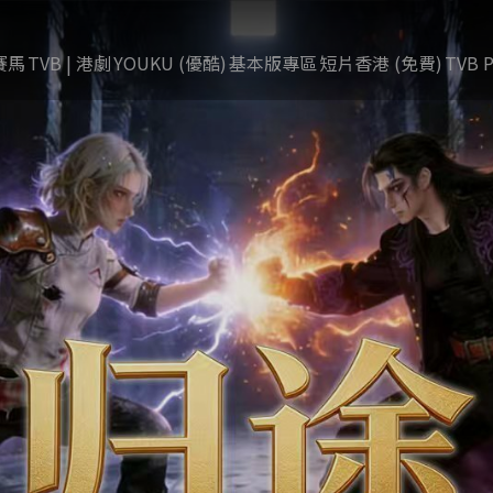
賽馬
TVB | 港劇
YOUKU (優酷)
基本版專區
短片香港 (免費)
TVB P