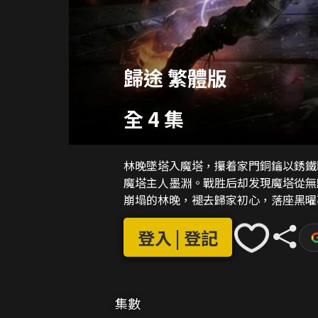
歸途 繁體版
全 4 集
林晚墜塔入魔塔，攥着家門銅鑰以銹鐵
魔塔主人墨淵。戰胜后却发現魔塔從無
崩塌的林晚，褪去歸家初心，落座黑曜
登入 | 登記
集數