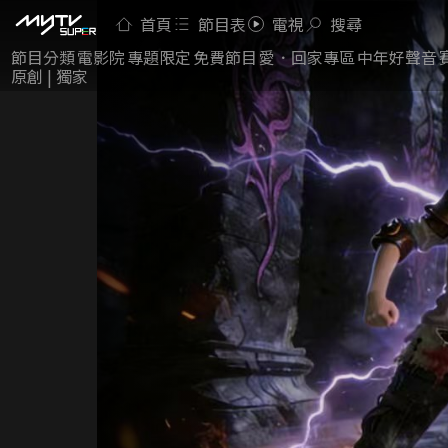
首頁
節目表
電視
搜尋
節目分類
電影院
專題限定
免費節目
愛．回家專區
中年好聲音
原創 | 獨家