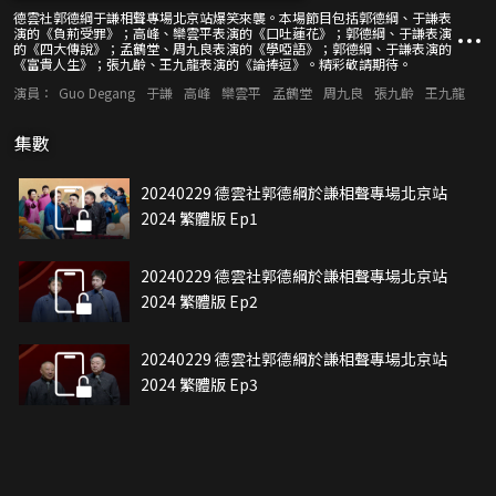
德雲社郭德綱于謙相聲專場北京站爆笑來襲。本場節目包括郭德綱、于謙表
演的《負荊受罪》；高峰、欒雲平表演的《口吐蓮花》；郭德綱、于謙表演
的《四大傳說》；孟鶴堂、周九良表演的《學啞語》；郭德綱、于謙表演的
《富貴人生》；張九齡、王九龍表演的《論捧逗》。精彩敬請期待。
演員：
Guo Degang
于謙
高峰
欒雲平
孟鶴堂
周九良
張九齡
王九龍
集數
20240229 德雲社郭德綱於謙相聲專場北京站
2024 繁體版 Ep1
20240229 德雲社郭德綱於謙相聲專場北京站
2024 繁體版 Ep2
20240229 德雲社郭德綱於謙相聲專場北京站
2024 繁體版 Ep3