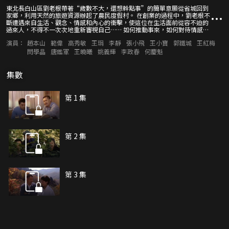
東北長白山區劉老根帶著“歲數不大，還想幹點事”的簡單意願從省城回到
家鄉，利用天然的旅遊資源辦起了農民度假村。 在創業的過程中，劉老根不
斷遭遇來自生活、觀念、情感和內心的衝擊，使這位在生活面前從容不迫的
過來人，不得不一次次地重新審視自己…… 如何推動事來，如何對待情感，
如何把握內心平衡，似乎是劉老根永遠做不完的課題……
演員：
趙本山
範偉
高秀敏
王琄
李靜
張小飛
王小寶
郭鐵城
王紅梅
閆學晶
唐鑑軍
王曉曦
姚義輝
李政春
何慶魁
集數
第 1 集
第 2 集
第 3 集