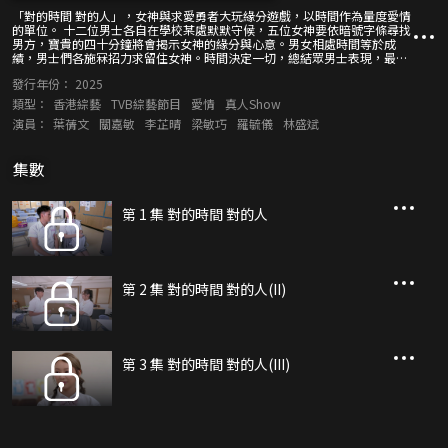
「對的時間 對的人」，女神與求愛勇者大玩緣分遊戲，以時間作為量度愛情
的單位。 十二位男士各自在學校某處默默守候，五位女神要依暗號字條尋找
男方，寶貴的四十分鐘將會揭示女神的緣分與心意。男女相處時間等於成
績，男士們各施冧招力求留住女神。時間決定一切，總結眾男士表現，最少
時間的五人要提早「畢業」！ 成功過關的七位求愛男，收穫與心儀女神單獨
發行年份：
2025
約會的獎勵。女神親自安排約會活動，精心準備小驚喜或是關係升溫的殺
着……
類型：
香港綜藝
TVB綜藝節目
愛情
真人Show
演員：
葉蒨文
關嘉敏
李芷晴
梁敏巧
羅毓儀
林盛斌
集數
第 1 集 對的時間 對的人
第 2 集 對的時間 對的人(II)
第 3 集 對的時間 對的人(III)