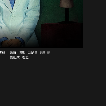
演員：
張耀
湯敏
彭楚粵
馬昕墨
劉冠成
程澄