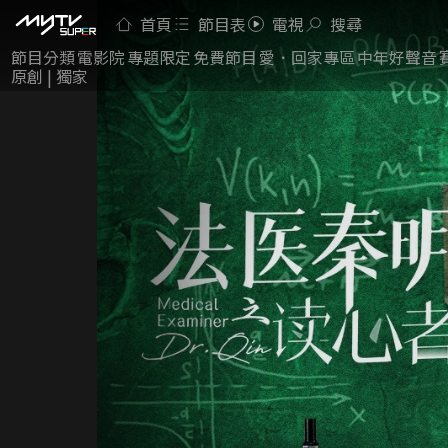
首頁
節目表
電視
搜尋
節目分類
電影院
專題限定
免費節目
愛．回家專區
中年好聲音
原創 | 獨家