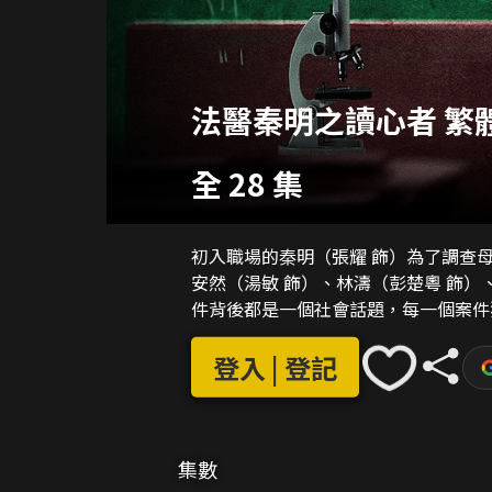
法醫秦明之讀心者 繁
全 28 集
初入職場的秦明（張耀 飾）為了調查
安然（湯敏 飾）、林濤（彭楚粵 飾）
件背後都是一個社會話題，每一個案件
登入 | 登記
集數