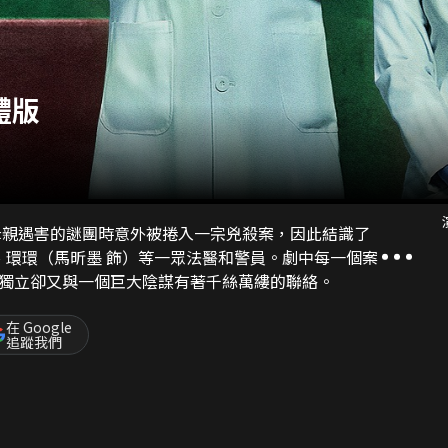
體版
母親遇害的謎團時意外被捲入一宗兇殺案，因此結識了
、環環（馬昕墨 飾）等一眾法醫和警員。劇中每一個案
獨立卻又與一個巨大陰謀有著千絲萬縷的聯絡。
在 Google
追蹤我們