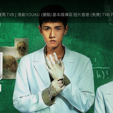
賽馬
TVB | 港劇
YOUKU (優酷)
基本版專區
短片香港 (免費)
TVB P