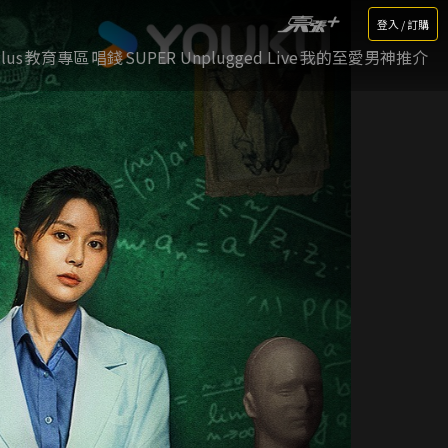
登入 / 訂購
lus
教育專區
唱錢
SUPER Unplugged Live
我的至愛男神推介