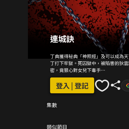
連城訣
丁典獲得秘典「神照經」及可以成為天
丁打下牢獄。死囚獄中，被陷害的狄雲
密，竟狠心對女兒下毒手…
登入 | 登記
集數
類似節目