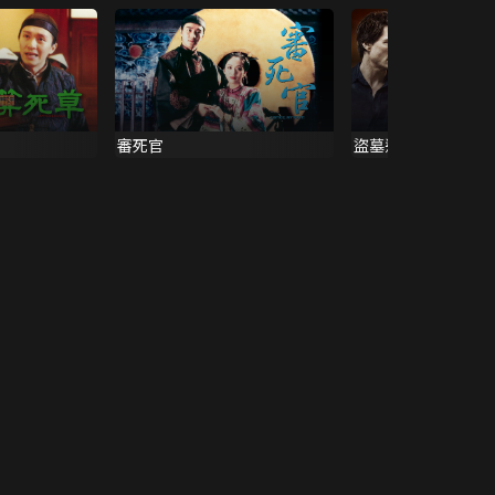
審死官
盜墓迷城