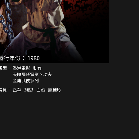
發行年份：
1980
類型：
香港電影
動作
天映邵氏電影 > 功夫
金庸武俠系列
演員：
岳華
施思
白彪
廖麗玲