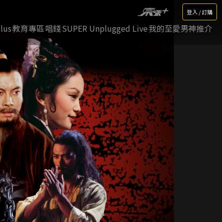
登入 / 訂購
lus
教育專區
唱錢
SUPER Unplugged Live
我的至愛男神推介