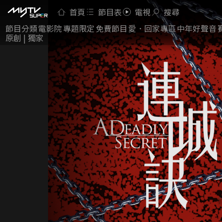
首頁
節目表
電視
搜尋
節目分類
電影院
專題限定
免費節目
愛．回家專區
中年好聲音
原創 | 獨家