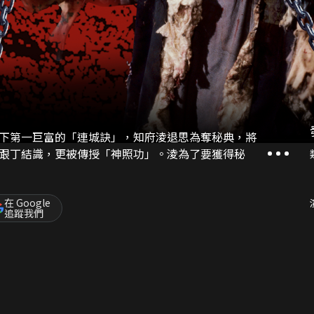
下第一巨富的「連城訣」，知府淩退思為奪秘典，將
跟丁結識，更被傳授「神照功」。淩為了要獲得秘
在 Google
追蹤我們