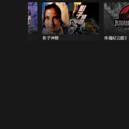
影子神鞭
侏羅紀公園3