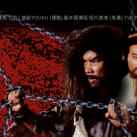
賽馬
TVB | 港劇
YOUKU (優酷)
基本版專區
短片香港 (免費)
TVB P