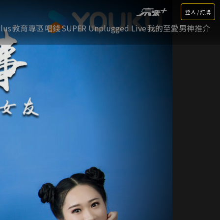
登入 / 訂購
lus
教育專區
唱錢
SUPER Unplugged Live
我的至愛男神推介