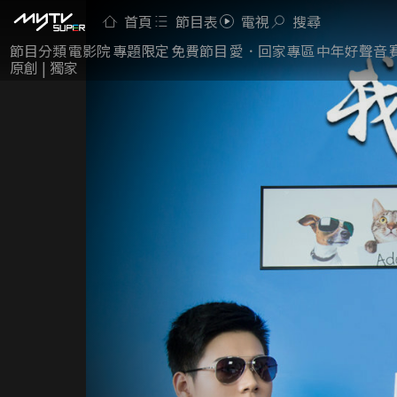
首頁
節目表
電視
搜尋
節目分類
電影院
專題限定
免費節目
愛．回家專區
中年好聲音
原創 | 獨家