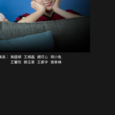
演員：
吳國頓
王錫磊
魏可心
朔小兔
王馨悅
滕玉豪
王振宇
張東棟