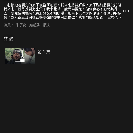
一名懷抱著嬰兒的女子被盜匪追殺，我來也將其解救，女子臨終將嬰兒託付
我來也，並尋找嬰兒生父；我來也曾一度丟棄嬰兒，但終良心不忍將其尋
回；嬰兒生病我來也身無分文不知所措，無奈下只得走進賭場；在賭刀中結
識了為人正直且同樣武藝高強的御史司馬俊仁；賭場鬥毆入獄後，我來也無
意間發現尋找嬰兒生父的線索；歷盡萬險後，我來也終將嬰兒交還其生父，
演員：
朱子奇
應超男
辰夫
但不料卻遭到拒絕，更是牽連出祭酒黨的驚天祕密……命運將我來也與孤兒
羈絆相連，結局會何去何從？
集數
第 1 集