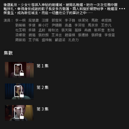
後唐亂世，少女七雪誤入神秘的姽嫿城，被賜名晚媚。她在一次次任務中艱
難掙扎，幸得身世成謎的影子長安多方衛護，兩人斡旋於朝野紛爭，晚媚涅
槃重生，成為新任城主，而這一切盡在公子的算計之中……
演員：
李一桐
屈楚蕭
汪鐸
郭雪芙
李子鋒
徐潔兒
馬歌
卓煜茜
劉萌萌
李健
蘇小玎
尹鑄勝
高鑫
李羿瑄
馬京京
王亦凡
杜玉明
柴鷗
孟蔚
韓秋池
張天陽
葛錚
冉晨
靳邦壹
彭琦
梁椰雯
魏璐
張欣顏
王浠言
趙雷棋
張遷赫
張師僮
李俊霆
周韻茹
王子銘
盛梓航
顧語涵
孔奇力
集數
第 1 集
第 2 集
第 3 集