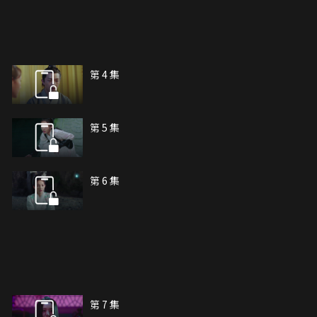
第 4 集
第 5 集
第 6 集
第 7 集