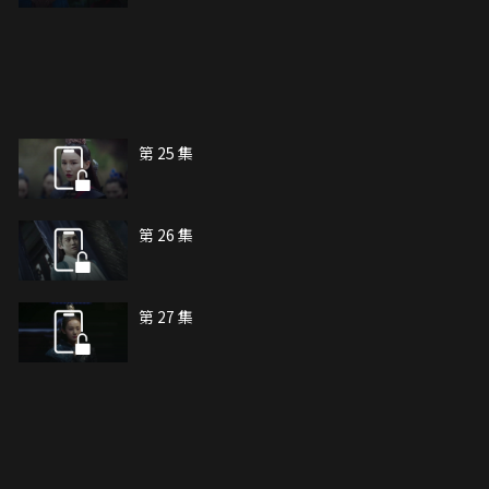
第 25 集
第 26 集
第 27 集