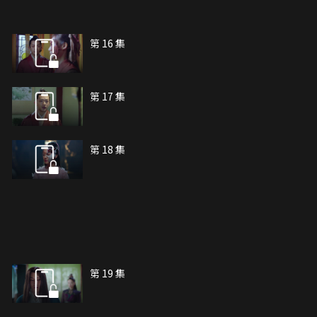
第 16 集
第 17 集
第 18 集
第 19 集