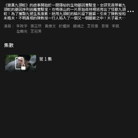
《變異九頭蛇》的故事開始於一間隱祕的生物基因實驗室，女研究員帶著九
頭蛇的基因序列逃離實驗室，在鳴嶺山的一片原始森林裡培育出了怪獸九頭
蛇！為了獲取九號生長激素，她用九頭蛇的鱗片設下圈套，引來了陳教授和
未婚夫，不明真相的陳教授一行人陷入了一個又一個圈套之中！片子最大的
亮點就是情節不斷反轉，走進原始森林的每個人都隱藏著自己的真實目的，
演員：
李政宇
張芷然
黃爍文
於媚妍
趙靖之
王侃偉
恩璟
李凱
正義和邪惡勢力對決，一場殺戮拉開帷幕！九頭蛇似乎是影片的主角，卻又
淪為了險惡之人的殺人工具，曾經相愛的兩個人因為不同的人生追求變成了
左曉光
王冠男
最大仇家！而陳教授與女主的未婚夫小白之間也產生了種種猜忌，到底是誰
偷走了九號生長激素，又是誰潛伏在隊伍當中帶領大家一步步陷入迷局？
集數
第 1 集