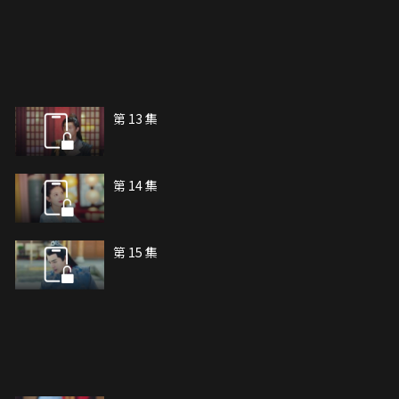
第 13 集
第 14 集
第 15 集