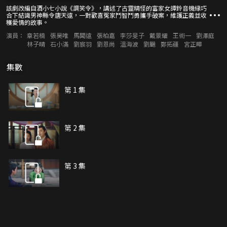
該劇改編自酒小七小說《調笑令》，講述了古靈精怪的富家女譚鈴音機緣巧
合下結識男神縣令唐天遠，一對歡喜冤家鬥智鬥勇攜手破案，維護正義並收
穫愛情的故事。
演員：
章若楠
張昊唯
馬聞遠
張柏嘉
李莎旻子
戴景耀
王術一
劉澤庭
林子晴
石小滿
劉宸羽
劉恩尚
溫海波
劉颺
鄭拓疆
宮正曄
集數
第 1 集
第 2 集
第 3 集