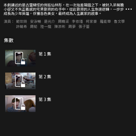
本劇講述的是古靈精怪的俏狐仙林彤，在一次陰差陽錯之下，被封入呆萌膽
小卻又不失正義感的宅男劉弈的右手中，從此劉弈的人生急速逆轉，一步步
成長為少年英雄，俘獲各色美女，最終成為人生贏家的故事。
演員：
範世錡
安泳暢
是元介
周曉涵
李依瑾
柯家豪
羅能華
魯文學
許萌希
周荀
陸一龍
陳添彬
周夢
張子蕾
集數
第 1 集
第 2 集
第 3 集