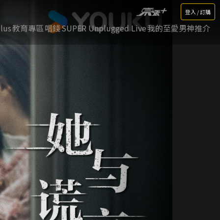
登入 / 訂購
lus
教育專區
唱錢
SUPER Unplugged Live
我的至愛男神推介