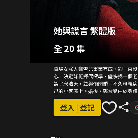
她與謊言 繁體版
全 20 集
職場女強人鄭雪兒事業有成，卻一直沒
心，決定降低擇偶標準，儘快找一個老
識了宋浩天，並與他閃婚。不久母親病
己的小家庭上。婚後，鄭雪兒由於身體
技術終於成功懷孕，但婆婆對她的態度
鄭雪兒很是討好，但卻不是真正地愛護
登入 | 登記
米麗麗出軌，並一起謀劃著吞掉妻子的
發現了丈夫的姦情和計劃。起初鄭雪兒
死也與丈夫宋浩天有關時，心中瞬間燃