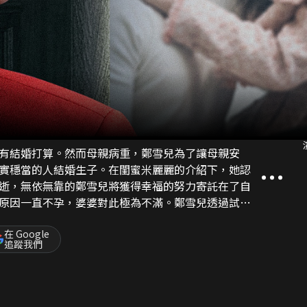
有結婚打算。然而母親病重，鄭雪兒為了讓母親安
實穩當的人結婚生子。在閨蜜米麗麗的介紹下，她認
逝，無依無靠的鄭雪兒將獲得幸福的努力寄託在了自
原因一直不孕，婆婆對此極為不滿。鄭雪兒透過試管
依然沒能好轉。丈夫宋浩天是個媽寶男，雖然當面對
妻子。在外面，宋浩天到處拈花惹草，與妻子的閨蜜
在 Google
追蹤我們
財產。聰敏的鄭雪兒察覺到丈夫的異常，暗中調查後
心灰意冷，只打算好聚好散，但當她發現自己母親之
起復仇之火，並開始了她的復仇計劃。