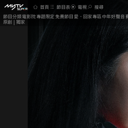
首頁
節目表
電視
搜尋
節目分類
電影院
專題限定
免費節目
愛．回家專區
中年好聲音
原創 | 獨家