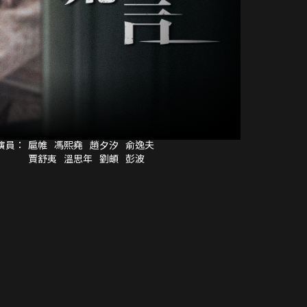
演員：
扈帷
馮熙堯
趙夕汐
俞逸夫
賈舒夷
溫思年
劉頔
彭波