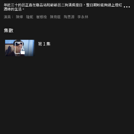
年近三十的呂正直在廢品站和爺爺呂二狗清貧度日，整日期盼能夠過上燈紅
酒綠的生活。
演員：
陳燁
隆妮
崔根栓
陳育臣
陶思源
李永林
集數
第 1 集