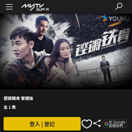
鏗鏘鐵骨 繁體版
全 1 集
在 Google
登入 | 登記
追蹤我們