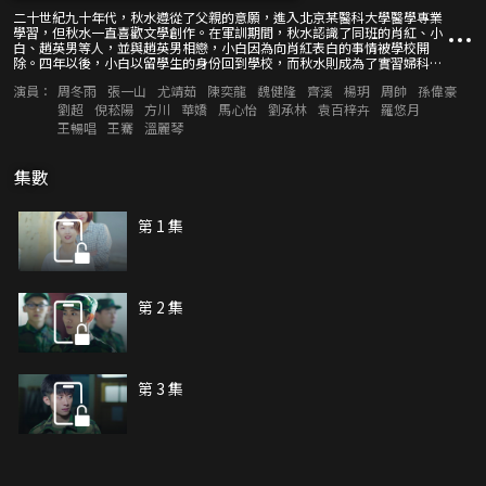
二十世紀九十年代，秋水遵從了父親的意願，進入北京某醫科大學醫學專業
學習，但秋水一直喜歡文學創作。在軍訓期間，秋水認識了同班的肖紅、小
白、趙英男等人，並與趙英男相戀，小白因為向肖紅表白的事情被學校開
除。四年以後，小白以留學生的身份回到學校，而秋水則成為了實習婦科醫
生。秋水的父親、趙英男都希望秋水能成為一名優秀的醫生，趙英男試圖干
演員：
周冬雨
張一山
尤靖茹
陳奕龍
魏健隆
齊溪
楊玥
周帥
孫偉豪
擾秋水的文學創作，這讓秋水陷入掙扎之中。最後，趙英男選擇與秋水分
手，而只有肖紅懂得秋水的文學理想。幾經波折，肖紅和秋水走到了一起，
劉超
倪菘陽
方川
華嬌
馬心怡
劉承林
袁百梓卉
羅悠月
但兩人的戀情卻被肖紅的母親所阻撓。多年以後，秋水成了商人和作家，依
王暢唱
王騫
溫麗琴
然孑然一身，肖紅重新走進秋水的生活當中。
集數
第 1 集
第 2 集
第 3 集