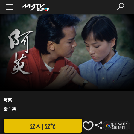
阿英
全 1 集
在 Google
登入 | 登記
追蹤我們