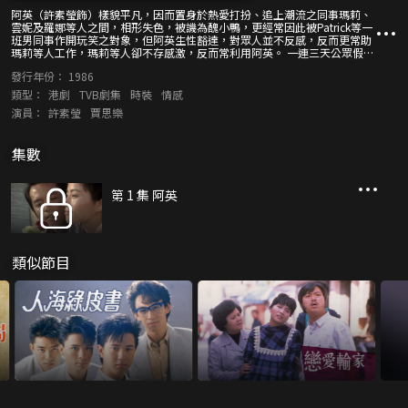
阿英（許素瑩飾）樣貌平凡，因而置身於熱愛打扮、追上潮流之同事瑪莉、
雲妮及羅娜等人之間，相形失色，被譏為醜小鴨，更經常因此被Patrick等一
班男同事作開玩笑之對象，但阿英生性豁達，對眾人並不反感，反而更常助
瑪莉等人工作，瑪莉等人卻不存感激，反而常利用阿英。 一連三天公眾假期
即將來臨，英父命阿英到大嶼山其七姨之花店幫忙，賺外快以補家計，阿英
發行年份：
1986
對此亦習以為常，全無異議。而雲妮等人亦相約到大嶼山一度假村度假，並
邀阿英同往，利用她與七姨的關係，可享有房租七折。 放假前夕，阿英替瑪
類型：
港劇
TVB劇集
時裝
情感
莉超時工作，並替太子爺Edward（賈思樂飾）做好往地傾談生意之準備工
演員：
許素瑩
賈思樂
夫，Edward因而對阿英之工作能力大為賞識。 假期來臨，眾人同赴度假
村，瑪莉等對Edward百般親近討好，唯獨阿英冷眼旁觀，Edward更感阿英
個性獨特。 度假村內，Patrick施惡計作弄阿英，阿英當眾出醜，尷尬落淚，
集數
Edward加以安慰，並要Patrick向阿英道歉。稍後，Edward對阿英展開追
求，贈以鮮花，並相約阿英一起晚飯，阿英卻因自卑作祟，不敢赴約。 翌
日，眾人同往釣魚，阿英不慎受傷，Edward細心照顧，終感動阿英，二人
共墮愛河，一起四出遊玩，樂趣無窮。 Edward起程到外國傾生意，阿英本
第 1 集 阿英
答允到機場送行，但Edward機場苦候卻不見其蹤影，最後在行李中發現一
封阿英留下的信。 到底信中內容是甚麼？Edward與阿英之一段情能否開花
結果？
類似節目